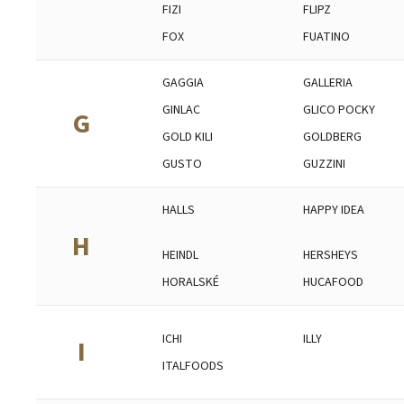
FIZI
FLIPZ
FOX
FUATINO
GAGGIA
GALLERIA
GINLAC
GLICO POCKY
G
GOLD KILI
GOLDBERG
GUSTO
GUZZINI
HALLS
HAPPY IDEA
H
HEINDL
HERSHEYS
HORALSKÉ
HUCAFOOD
ICHI
ILLY
I
ITALFOODS