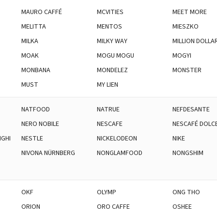
MAURO CAFFÉ
MCVITIES
MEET MORE
MELITTA
MENTOS
MIESZKO
MILKA
MILKY WAY
MILLION DOLLA
MOAK
MOGU MOGU
MOGYI
MONBANA
MONDELEZ
MONSTER
MUST
MY LIEN
NATFOOD
NATRUE
NEFDESANTE
NERO NOBILE
NESCAFE
NESCAFÉ DOLC
GHI
NESTLE
NICKELODEON
NIKE
NIVONA NÜRNBERG
NONGLAMFOOD
NONGSHIM
OKF
OLYMP
ONG THO
ORION
ORO CAFFE
OSHEE