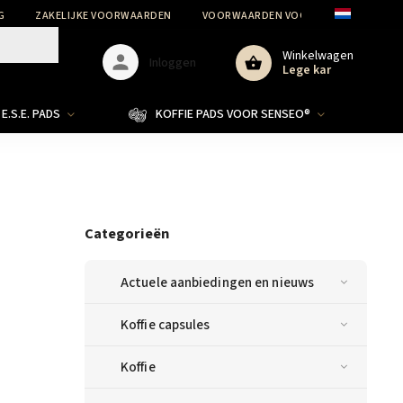
G
ZAKELIJKE VOORWAARDEN
VOORWAARDEN VOOR DE BESCHERMIN
Winkelwagen
Inloggen
Lege kar
E.S.E. PADS
KOFFIE PADS VOOR SENSEO®
Categorieën
Actuele aanbiedingen en nieuws
Koffie capsules
Koffie