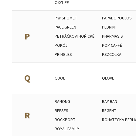
OXYLIFE
P.W.SPOMET
PAPADOPOULOS
PAUL GREEN
PEDRINI
P
PETRÁČKOVI HOŘICKÉ
PHARMASIS
POKÓJ
POP CAFFÉ
PRINGLES
PSZCOLKA
Q
QDOL
QLOVE
RANONG
RAY-BAN
REESES
REGENT
R
ROCKPORT
ROHATECKA PERLI
ROYAL FAMILY