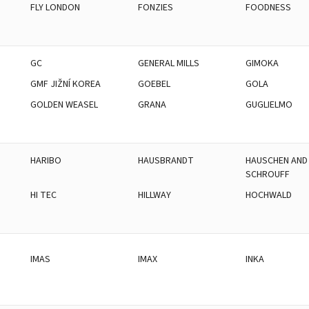
FLY LONDON
FONZIES
FOODNESS
GC
GENERAL MILLS
GIMOKA
GMF JIŽNÍ KOREA
GOEBEL
GOLA
GOLDEN WEASEL
GRANA
GUGLIELMO
HARIBO
HAUSBRANDT
HAUSCHEN AND
SCHROUFF
HI TEC
HILLWAY
HOCHWALD
IMAS
IMAX
INKA