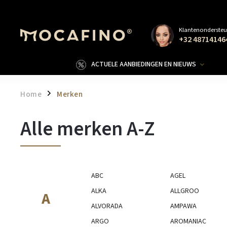
Klantenondersteu
+32 48714146
ACTUELE AANBIEDINGEN EN NIEUWS
Home
Merken
/
Alle merken A-Z
ABC
AGEL
ALKA
ALLGROO
A
ALVORADA
AMPAWA
ARGO
AROMANIAC