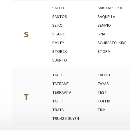
SAECO
SAKURA SEIKA
SANTOS
SAQUELLA
SEIKO
SEMPIO
S
SIGURO
SINA
SMILEY
SOURPATCHKIDS
STORCK
STORM
SUUNTO
TAGO
TAITAU
TATRAMEL
TAYAS
TERRAVITA
TEST
T
TOFFI
TOFFIX
TRATA
TRIK
TRUNG NGUYEN