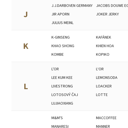
J.J.DARBOVEN GERMANY
JACOBS DOUWE E
J
JIR APORN
JOKER JERKY
JULIUS MEINL
K-GINSENG
KAFÁNEK
K
KHAO SHONG
KHIEN HOA
KOMBE
KOPIKO
L'OR
L‘OR
LEE KUM KEE
LEMONSODA
L
LIVESTRONG
LOACKER
LOTOSOVÝ ČAJ
LOTTE
LUJIAOXIANG
M&M'S
MACCOFFEE
MANARESI
MANNER