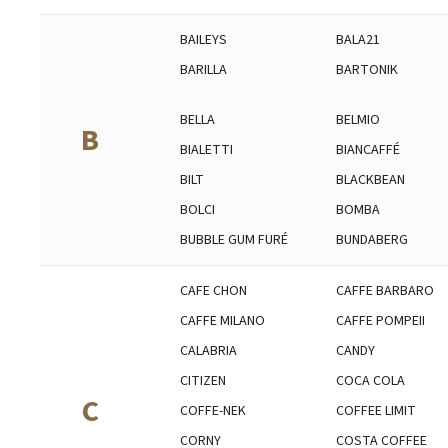
BAILEYS
BALA21
BARILLA
BARTONIK
BELLA
BELMIO
B
BIALETTI
BIANCAFFÉ
BILT
BLACKBEAN
BOLCI
BOMBA
BUBBLE GUM FURÉ
BUNDABERG
CAFE CHON
CAFFE BARBARO
CAFFE MILANO
CAFFE POMPEII
CALABRIA
CANDY
CITIZEN
COCA COLA
C
COFFE-NEK
COFFEE LIMIT
CORNY
COSTA COFFEE