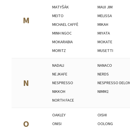
MATYŠÁK
MAUI JIM
MEITO
MELISSA
M
MICHAEL CAFFÈ
MIKAH
MINH NGOC
MIYATA
MOKARABIA
MOKATE
MORITZ
MUSETTI
NADALI
NANACO
NEJKAFE
NERDS
N
NESPRESSO
NESPRESSO DELON
NIKKOH
NIMM2
NORTH FACE
OAKLEY
OISHI
O
ONISI
OOLONG