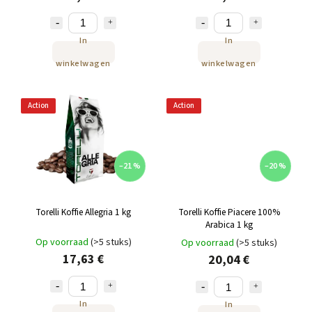
In
In
winkelwagen
winkelwagen
Action
Action
–21 %
–20 %
Torelli Koffie Allegria 1 kg
Torelli Koffie Piacere 100%
Arabica 1 kg
Op voorraad
(>5 stuks)
Op voorraad
(>5 stuks)
17,63 €
20,04 €
In
In