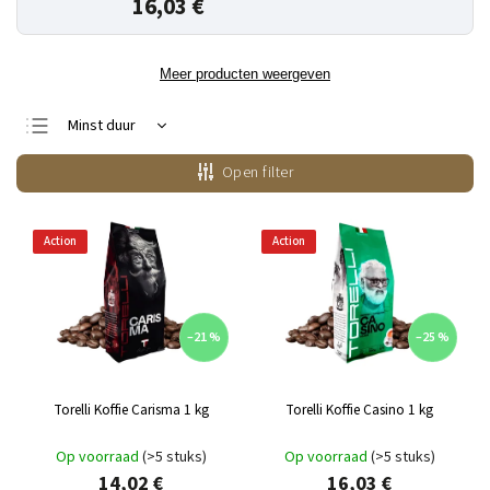
16,03 €
Meer producten weergeven
Minst duur
Duurste
Open filter
Bestsellers
Alfabetisch
Action
Action
–21 %
–25 %
Torelli Koffie Carisma 1 kg
Torelli Koffie Casino 1 kg
Op voorraad
(>5 stuks)
Op voorraad
(>5 stuks)
14,02 €
16,03 €