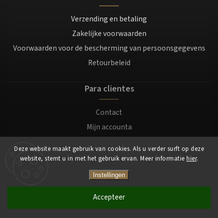
Verzending en betaling
Zakelijke voorwaarden
Voorwaarden voor de bescherming van persoonsgegevens
Retourbeleid
Para clientes
Contact
Mijn accounta
Registratie
Deze website maakt gebruik van cookies. Als u verder surft op deze
Login
website, stemt u in met het gebruik ervan. Meer informatie
hier
.
Instellingen
Copyright 2026
Mocafino.be
. Alle rechten voorbehouden.
Accepteer