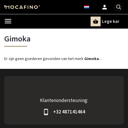
Lege kar
Zoeken
Gimoka
Er zijn geen goederen gevonden van het merk
Gimoka
...
Klantenondersteuning:
+32 487141464