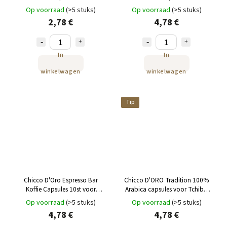
Nespresso, 10 stuks
voor Tchibo Cafissimo en
Op voorraad
(>5 stuks)
Op voorraad
(>5 stuks)
Caffitaly
2,78 €
4,78 €
In
In
winkelwagen
winkelwagen
Tip
Chicco D'Oro Espresso Bar
Chicco D'ORO Tradition 100%
Koffie Capsules 10st voor
Arabica capsules voor Tchibo
Tchibo Cafissimo en Caffitaly
Cafissimo en Caffitaly 10 stuks
Op voorraad
(>5 stuks)
Op voorraad
(>5 stuks)
4,78 €
4,78 €