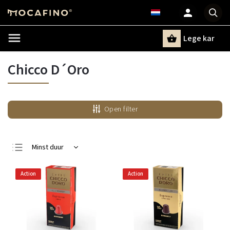
Lege kar
Zoeken
Chicco D´Oro
Open filter
Minst duur
Duurste
Action
Action
Bestsellers
Alfabetisch