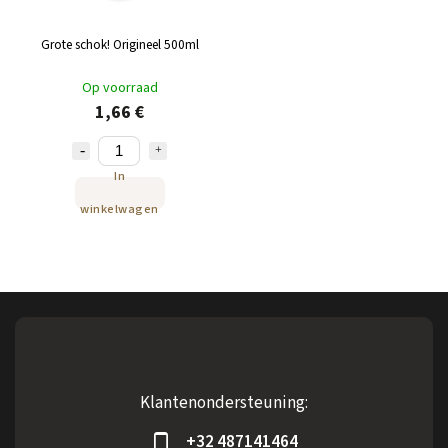
Grote schok! Origineel 500ml
Op voorraad
1,66 €
In
winkelwagen
Klantenondersteuning:
+32 487141464