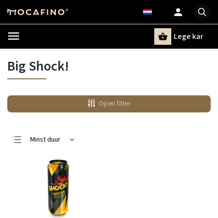
Lege kar
Zoeken
Big Shock!
Open filter
Minst duur
Duurste
Bestsellers
Alfabetisch