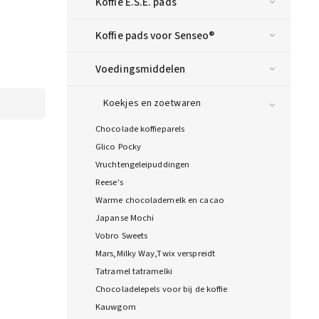
Koffie E.S.E. pads
Koffie pads voor Senseo®
Voedingsmiddelen
Koekjes en zoetwaren
Chocolade koffieparels
Glico Pocky
Vruchtengeleipuddingen
Reese's
Warme chocolademelk en cacao
Japanse Mochi
Vobro Sweets
Mars,Milky Way,Twix verspreidt
Tatramel tatramelki
Chocoladelepels voor bij de koffie
Kauwgom