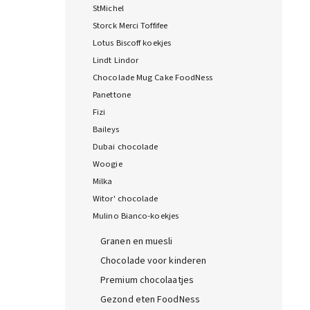
StMichel
Storck Merci Toffifee
Lotus Biscoff koekjes
Lindt Lindor
Chocolade Mug Cake FoodNess
Panettone
Fizi
Baileys
Dubai chocolade
Woogie
Milka
Witor' chocolade
Mulino Bianco-koekjes
Granen en muesli
Chocolade voor kinderen
Premium chocolaatjes
Gezond eten FoodNess