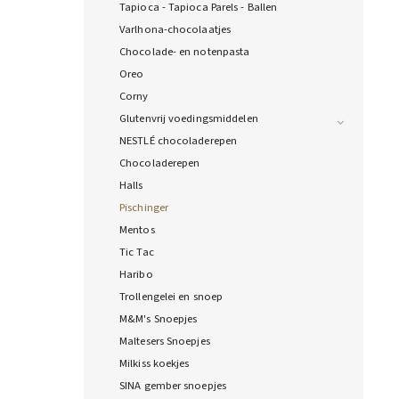
Tapioca - Tapioca Parels - Ballen
Varlhona-chocolaatjes
Chocolade- en notenpasta
Oreo
Corny
Glutenvrij voedingsmiddelen
NESTLÉ chocoladerepen
Chocoladerepen
Halls
Pischinger
Mentos
Tic Tac
Haribo
Trollengelei en snoep
M&M's Snoepjes
Maltesers Snoepjes
Milkiss koekjes
SINA gember snoepjes