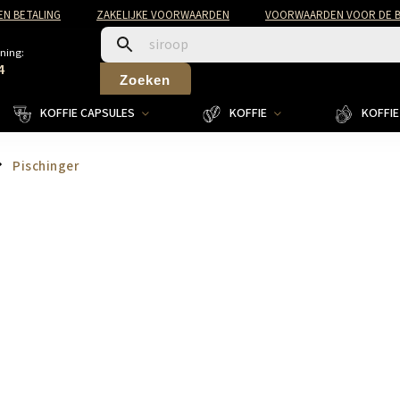
EN BETALING
ZAKELIJKE VOORWAARDEN
VOORWAARDEN VOOR DE B
ning:
4
Zoeken
KOFFIE CAPSULES
KOFFIE
KOFFIE 
Pischinger