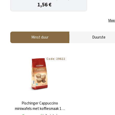
1,56 €
Meer
Minst duur
Duurste
Code:
29622
Pischinger Cappuccino
miniwafels met koffiesmaak 100
g