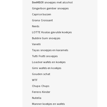
BeeMBER snoepjes met alcohol
Gingerbon gember snoepjes
Caprice buizen
Grana Croissant
Nerds
LOTTE Koalas gevulde koekjes
Bubble Gum snoepjes
Vanelli
Tayas snoepjes en karamels
Tutti Frutti snoepjes
Loacker wafels en koekjes
Gimi wafels en koekjes
Gouden schat
WTF
Chupa Chups
Ferrero Kinder
Nutella
Manner koekjes en wafels