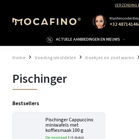
VERZENDING 
Klantenondersteu
+32 48714146
ACTUELE AANBIEDINGEN EN NIEUWS
Home
Voedingsmiddelen
Koekjes en zoetwaren
/
/
/
Pischinger
Bestsellers
Pischinger Cappuccino
miniwafels met
koffiesmaak 100 g
Op voorraad
(>5 stuks)