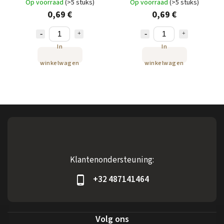
Op voorraad
(>5 stuks)
Op voorraad
(>5 stuks)
0,69 €
0,69 €
In
In
winkelwagen
winkelwagen
Klantenondersteuning:
+32 487141464
Volg ons