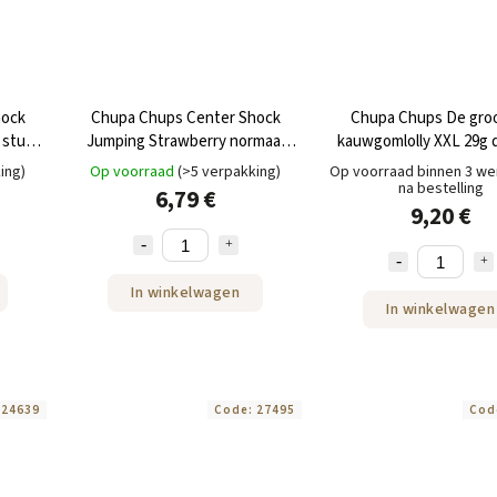
hock
Chupa Chups Center Shock
Chupa Chups De gro
 stuks
Jumping Strawberry normaal
kauwgomlolly XXL 29g 
100 stuks 400g doos
stuks
ing)
Op voorraad
(>5 verpakking)
Op voorraad binnen 3 w
na bestelling
6,79 €
9,20 €
In winkelwagen
In winkelwagen
:
24639
Code:
27495
Cod