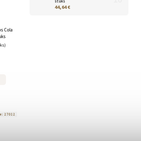
stuks
44,64 €
s Cola
uks
uks)
e:
27012