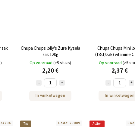
y zak
Chupa Chups lolly's Zure Kysela
Chupa Chups Mini lol
zak 120g
(18st/zak) vitamine C
s)
Op voorraad
(>5 stuks)
Op voorraad
(>5 st
2,20 €
2,37 €
In winkelwagen
In winkelwagen
:
24294
Code:
27009
Cod
Tip
Action