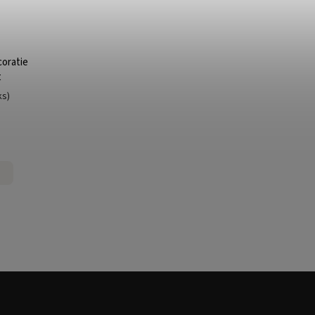
oratie
t
ks)