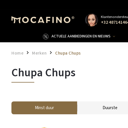
Klantenondersteu
+32 48714146
ACTUELE AANBIEDINGEN EN NIEUWS
Home
Merken
Chupa Chups
/
/
Chupa Chups
Minst duur
Duurste