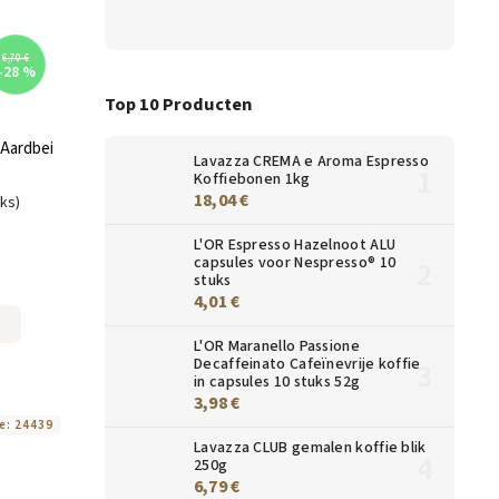
6,70 €
–28 %
Top 10 Producten
Aardbei
Lavazza CREMA e Aroma Espresso
Koffiebonen 1kg
18,04 €
uks)
L'OR Espresso Hazelnoot ALU
capsules voor Nespresso® 10
stuks
4,01 €
L'OR Maranello Passione
Decaffeinato Cafeïnevrije koffie
in capsules 10 stuks 52g
3,98 €
e:
24439
Lavazza CLUB gemalen koffie blik
250g
6,79 €