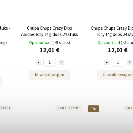
tuks -
Chupa Chups Crazy Dips
Chupa Chups Crazy Dip
Aardbei lolly 14 g doos 24 stuks
lolly 14g doos 24 st
ing)
Op voorraad
(>5 stuks)
Op voorraad
(>5 st
12,01 €
12,01 €
In winkelwagen
In winkelwagen
:
27501
Code:
27498
Cod
Tip