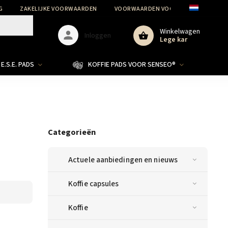
G
ZAKELIJKE VOORWAARDEN
VOORWAARDEN VOOR DE BESCHERMIN
Winkelwagen
Inloggen
Lege kar
E.S.E. PADS
KOFFIE PADS VOOR SENSEO®
Categorieën
Actuele aanbiedingen en nieuws
Koffie capsules
Koffie