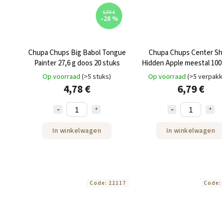
6,70 €
–28 %
Chupa Chups Big Babol Tongue
Chupa Chups Center S
Painter 27,6 g doos 20 stuks
Hidden Apple meestal 100
400g doos
Op voorraad
(>5 stuks)
Op voorraad
(>5 verpakk
4,78 €
6,79 €
In winkelwagen
In winkelwagen
Code:
22117
Code