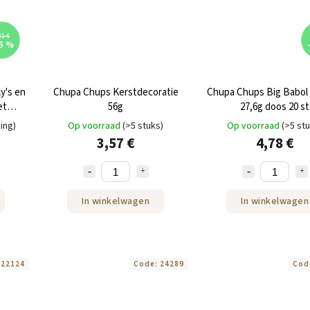
81 €
5 %
y's en
Chupa Chups Kerstdecoratie
Chupa Chups Big Babol 
et
56g
27,6g doos 20 st
00g
ing)
Op voorraad
(>5 stuks)
Op voorraad
(>5 st
3,57 €
4,78 €
In winkelwagen
In winkelwagen
:
22124
Code:
24289
Cod