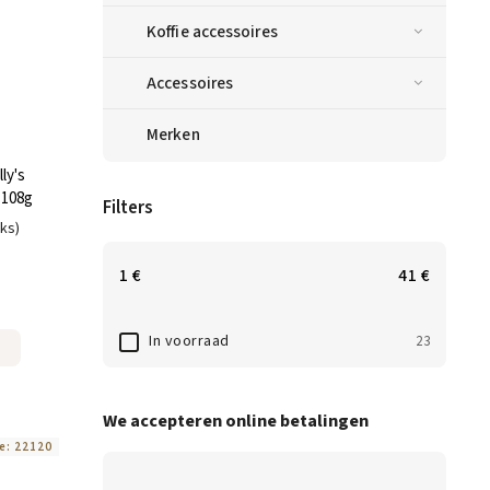
Koffie accessoires
Accessoires
Merken
ly's
 108g
Filters
uks)
1
€
41
€
In voorraad
23
We accepteren online betalingen
e:
22120