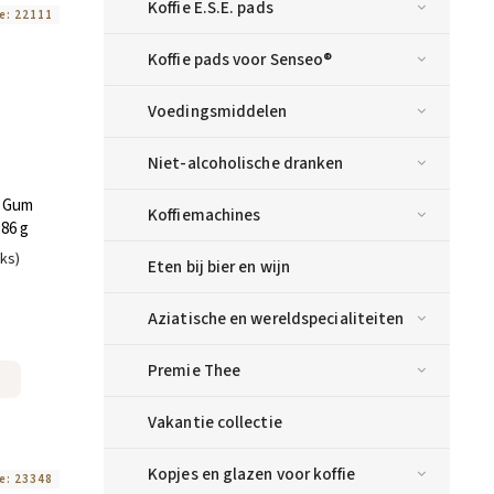
Koffie E.S.E. pads
e:
22111
Koffie pads voor Senseo®
Voedingsmiddelen
Niet-alcoholische dranken
e Gum
Koffiemachines
86 g
uks)
Eten bij bier en wijn
Aziatische en wereldspecialiteiten
Premie Thee
Vakantie collectie
Kopjes en glazen voor koffie
e:
23348