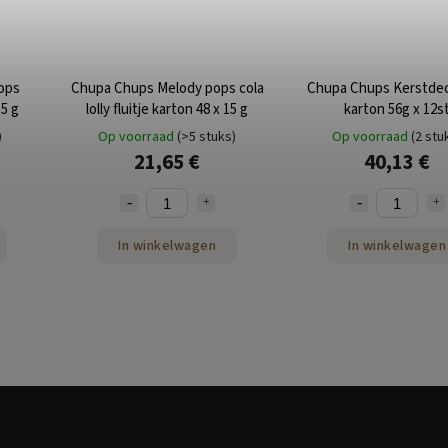
ops
Chupa Chups Melody pops cola
Chupa Chups Kerstdec
15 g
lolly fluitje karton 48 x 15 g
karton 56g x 12s
)
Op voorraad
(>5 stuks)
Op voorraad
(2 stu
21,65 €
40,13 €
In winkelwagen
In winkelwagen