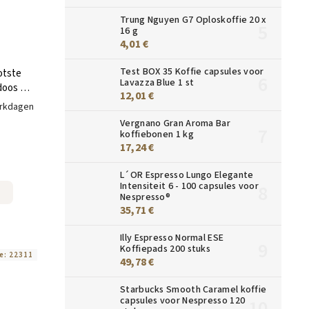
Trung Nguyen G7 Oploskoffie 20 x
16 g
4,01 €
Test BOX 35 Koffie capsules voor
otste
Lavazza Blue 1 st
doos 25
12,01 €
erkdagen
Vergnano Gran Aroma Bar
koffiebonen 1 kg
17,24 €
L´OR Espresso Lungo Elegante
Intensiteit 6 - 100 capsules voor
Nespresso®
35,71 €
Illy Espresso Normal ESE
Koffiepads 200 stuks
e:
22311
49,78 €
Starbucks Smooth Caramel koffie
capsules voor Nespresso 120