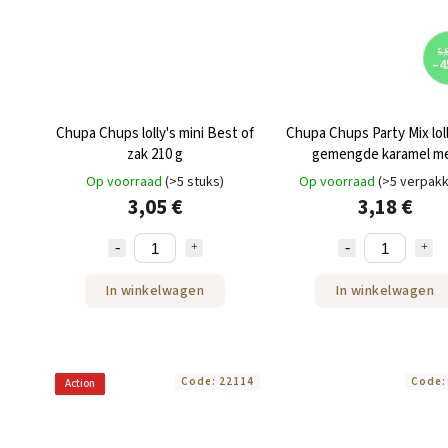
5,
–4
Chupa Chups lolly's mini Best of
Chupa Chups Party Mix loll
zak 210 g
gemengde karamel m
fruitsmaak 36 stuks 4
Op voorraad
(>5 stuks)
Op voorraad
(>5 verpakk
3,05 €
3,18 €
In winkelwagen
In winkelwagen
Code:
22114
Code
Action