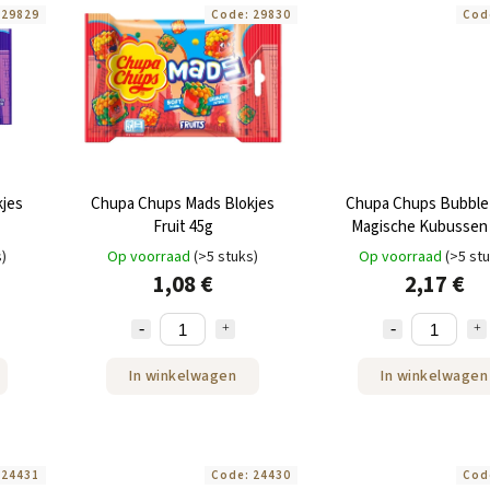
:
29829
Code:
29830
Cod
jes
Chupa Chups Mads Blokjes
Chupa Chups Bubbl
Fruit 45g
Magische Kubussen 
s)
Op voorraad
(>5 stuks)
Op voorraad
(>5 st
1,08 €
2,17 €
In winkelwagen
In winkelwagen
:
24431
Code:
24430
Cod