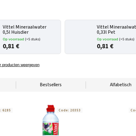
Vittel Mineraalwater
Vittel Mineraalwa
0,5l Huisdier
0,33l Pet
Op voorraad
(>5 stuks)
Op voorraad
(>5 stuks)
0,81 €
0,81 €
 producten weergeven
Bestsellers
Alfabetisch
e:
6285
Code:
20353
Co