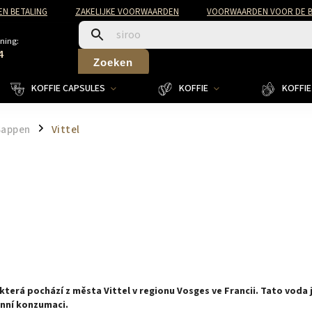
EN BETALING
ZAKELIJKE VOORWAARDEN
VOORWAARDEN VOOR DE B
ning:
4
Zoeken
KOFFIE CAPSULES
KOFFIE
KOFFIE 
Sappen
Vittel
/
 která pochází z města Vittel v regionu Vosges ve Francii. Tato voda
enní konzumaci.