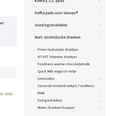
Koffie E.S.E. pads
Koffie pads voor Senseo®
ter
Voedingsmiddelen
Niet-alcoholische dranken
Prime Hydratatie drankjes
VIT-HIT Vitamine drankjes
Foodness warme chocolademelk
Quick Milk magisch rietje
Limonades
Gezonde instantdrankjes FoodNess
Melk
de:
6288
Energiedranken
Water/Dranken/Sappen