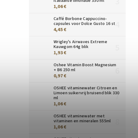
Italiaanse limonade 330 ml
1,06 €
Caffé Borbone Cappuccino-
capsules voor Dolce Gusto 16 st
4,45 €
Wrigley's Airwaves Extreme
Kauwgom 64g blik
1,93 €
Oshee Vitamin Boost Magnesium
+ B6 250 ml
0,97 €
OSHEE vitaminewater Citroen en
Limoen suikervrij bruisend blik 330
ml
1,06 €
OSHEE vitaminewater met
vitaminen en mineralen 555ml
1,06 €