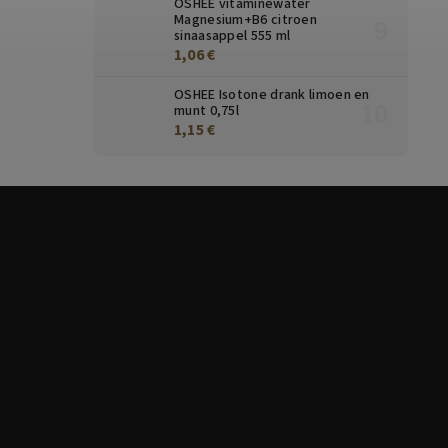
OSHEE vitaminewater
Magnesium+B6 citroen
sinaasappel 555 ml
1,06 €
OSHEE Isotone drank limoen en
munt 0,75l
1,15 €