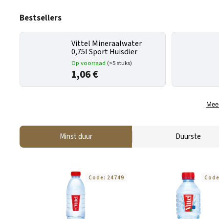
Bestsellers
Vittel Mineraalwater
0,75l Sport Huisdier
Op voorraad
(>5 stuks)
1,06 €
Meer
Minst duur
Duurste
Code:
24749
Cod