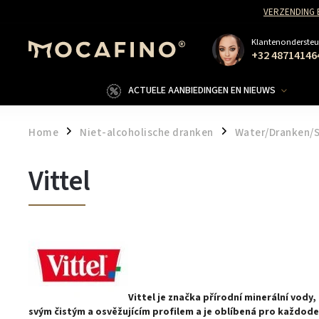
VERZENDING 
Klantenondersteu
+32 48714146
ACTUELE AANBIEDINGEN EN NIEUWS
Home
Niet-alcoholische dranken
Water/Dranken/
/
/
Vittel
Vittel je značka přírodní minerální vody,
svým čistým a osvěžujícím profilem a je oblíbená pro každod