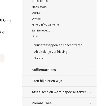
COCO MOCO
Mogu Mogu
OSHEE
Oxylife
5l Sport
Minerální voda Perrier
San Benedetto
uks)
Vittel
Vruchtensappen en concentraten
Alcoholvrije verfrissing
Sappen
Koffiemachines
Eten bij bier en wijn
Aziatische en wereldspecialiteiten
Premie Thee