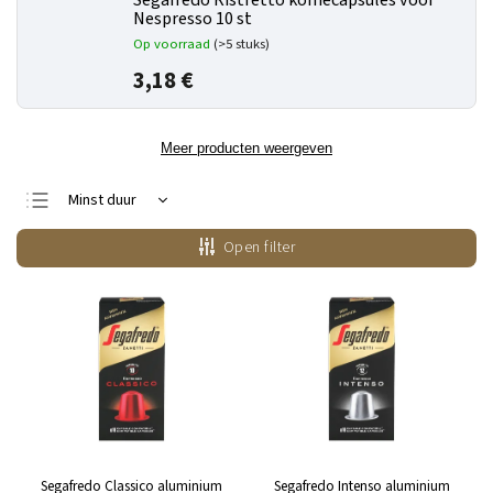
Segafredo Ristretto koffiecapsules voor
Nespresso 10 st
Op voorraad
(>5 stuks)
3,18 €
Meer producten weergeven
Minst duur
Duurste
Open filter
Bestsellers
Alfabetisch
Segafredo Classico aluminium
Segafredo Intenso aluminium