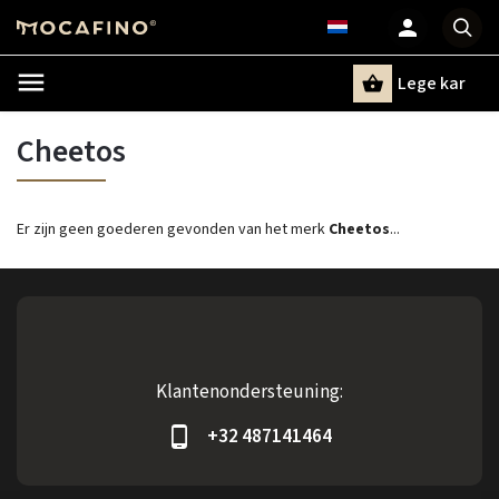
Lege kar
Zoeken
Cheetos
Er zijn geen goederen gevonden van het merk
Cheetos
...
Klantenondersteuning:
+32 487141464