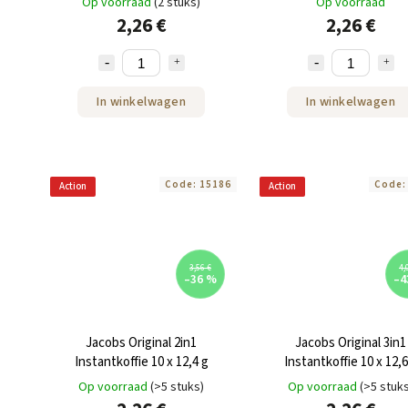
Op voorraad
(2 stuks)
Op voorraad
2,26 €
2,26 €
In winkelwagen
In winkelwagen
Code:
15186
Code
Action
Action
3,56 €
4,
–36 %
–4
Jacobs Original 2in1
Jacobs Original 3in1
Instantkoffie 10 x 12,4 g
Instantkoffie 10 x 12,6
Op voorraad
(>5 stuks)
Op voorraad
(>5 stuk