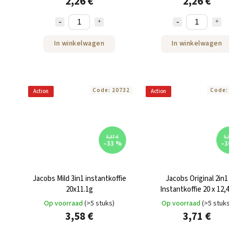
2,26 €
2,26 €
In winkelwagen
In winkelwagen
Code:
20732
Code
Action
Action
5,37 €
5,
–33 %
–3
Jacobs Mild 3in1 instantkoffie
Jacobs Original 2in1
20x11.1g
Instantkoffie 20 x 12,
Op voorraad
(>5 stuks)
Op voorraad
(>5 stuk
3,58 €
3,71 €