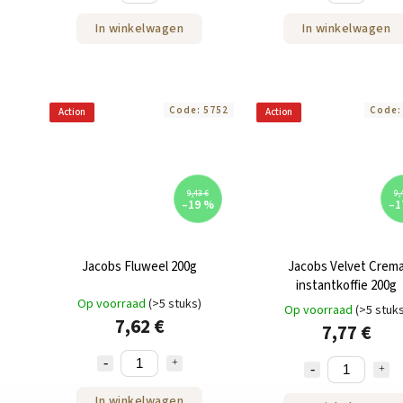
In winkelwagen
In winkelwagen
Code:
5752
Code
Action
Action
9,43 €
9,
–19 %
–1
Jacobs Fluweel 200g
Jacobs Velvet Crem
instantkoffie 200g
Op voorraad
(>5 stuks)
Op voorraad
(>5 stuk
7,62 €
7,77 €
In winkelwagen