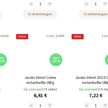
In winkelwagen
In winkelwagen
:
29160
Code:
21099
Cod
Action
Action
08 €
8,08 €
5 %
–20 %
Jacobs Velvet Crema
Jacobs Velvet GOLD 
instantkoffie 180 g
instantkoffie 180
)
Op voorraad
(>5 stuks)
Op voorraad
(>5 st
6,41 €
7,22 €