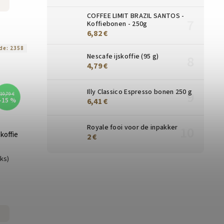
COFFEE LIMIT BRAZIL SANTOS -
Koffiebonen - 250g
6,82 €
de:
2358
Nescafe ijskoffie (95 g)
4,79 €
Illy Classico Espresso bonen 250 g
10,79 €
–15 %
6,41 €
Royale fooi voor de inpakker
koffie
2 €
uks)