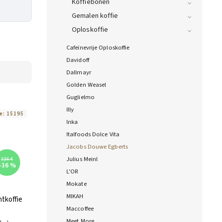
Koffiebonen
Gemalen koffie
Oploskoffie
Cafeïnevrije Oploskoffie
Davidoff
Dallmayr
Golden Weasel
Guglielmo
Illy
e:
15195
Inka
Italfoods Dolce Vita
Jacobs Douwe Egberts
Julius Meinl
3,56 €
–36 %
L'OR
Mokate
MIKAH
ntkoffie
Maccoffee
Meet More