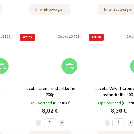
In winkelwagen
In winkelwagen
:
13705
Code:
13702
Cod
Action
Action
43 €
8,08 €
7 %
–0 %
a
Jacobs Crema instantkoffie
Jacobs Velvet Crem
200g
instantkoffie 300
s)
Op voorraad
(>5 stuks)
Op voorraad
(>5 st
8,02 €
8,30 €