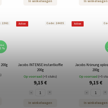
In winkelwagen
In winkelwagen
e:
2361
Code:
24435
Co
Action
Action
79 €
5 %
e 200g
Jacobs INTENSE instantkoffie
Jacobs Krönung oplos
200g
200g
s)
Op voorraad
(>5 stuks)
Op voorraad
(>5 st
9,15 €
9,15 €
In winkelwagen
In winkelwagen