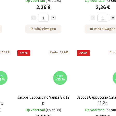
Op voorraad
(>5 stuks)
Op voorraad
(>5 st
2,26 €
2,26 €
In winkelwagen
In winkelwagen
:
15189
Code:
22545
Cod
Action
Action
02 €
4,02 €
3 %
–33 %
Jacobs Cappuccino Vanille 8 x 12
Jacobs Cappuccino Cara
 g
g
11,2 g
s)
Op voorraad
(>5 stuks)
Op voorraad
(>5 st