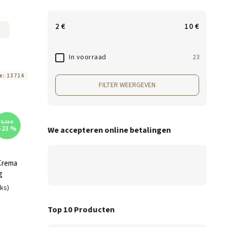
2
€
10
€
In voorraad
23
e:
13714
FILTER WEERGEVEN
9,43 €
–23 %
We accepteren online betalingen
Crema
g
uks)
Top 10 Producten