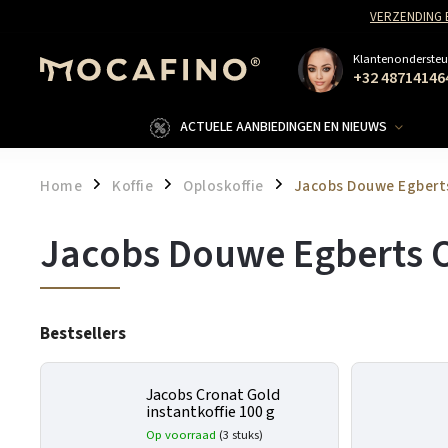
VERZENDING 
Klantenondersteu
+32 48714146
ACTUELE AANBIEDINGEN EN NIEUWS
Home
Koffie
Oploskoffie
Jacobs Douwe Egbert
/
/
/
Jacobs Douwe Egberts O
Bestsellers
Jacobs Cronat Gold
instantkoffie 100 g
Op voorraad
(3 stuks)