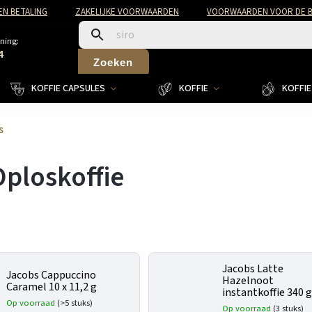
EN BETALING
ZAKELIJKE VOORWAARDEN
VOORWAARDEN VOOR DE B
ning:
4
Zoeken
KOFFIE CAPSULES
KOFFIE
KOFFIE 
s
ploskoffie
Jacobs Latte
Jacobs Cappuccino
Hazelnoot
Caramel 10 x 11,2 g
instantkoffie 340 
Op voorraad
(>5 stuks)
Op voorraad
(3 stuks)