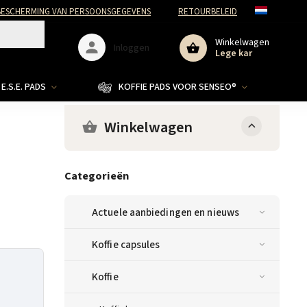
ESCHERMING VAN PERSOONSGEGEVENS
RETOURBELEID
Winkelwagen
Inloggen
Lege kar
E.S.E. PADS
KOFFIE PADS VOOR SENSEO®
Winkelwagen
Categorieën
Actuele aanbiedingen en nieuws
Koffie capsules
Koffie
g