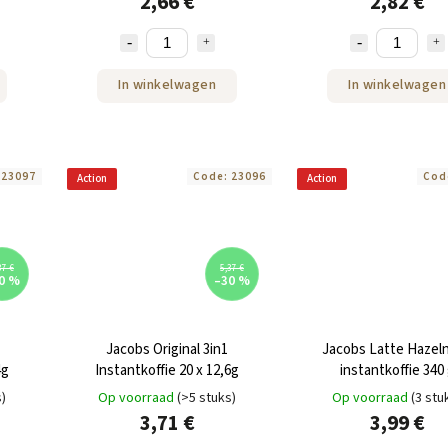
2,66 €
2,82 €
In winkelwagen
In winkelwagen
:
23097
Code:
23096
Cod
Action
Action
37 €
5,37 €
0 %
–30 %
Jacobs Original 3in1
Jacobs Latte Hazel
4g
Instantkoffie 20 x 12,6g
instantkoffie 340
s)
Op voorraad
(>5 stuks)
Op voorraad
(3 stu
3,71 €
3,99 €