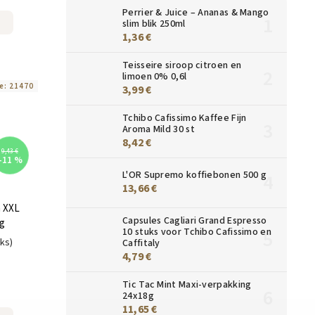
Perrier & Juice – Ananas & Mango
slim blik 250ml
1,36 €
Teisseire siroop citroen en
limoen 0% 0,6l
e:
21470
3,99 €
Tchibo Cafissimo Kaffee Fijn
Aroma Mild 30 st
8,42 €
9,43 €
–11 %
L'OR Supremo koffiebonen 500 g
13,66 €
a XXL
Capsules Cagliari Grand Espresso
 g
10 stuks voor Tchibo Cafissimo en
uks)
Caffitaly
4,79 €
Tic Tac Mint Maxi-verpakking
24x18g
11,65 €