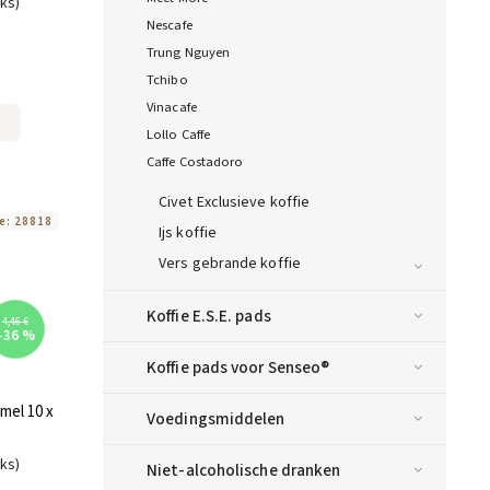
uks)
Nescafe
Trung Nguyen
Tchibo
Vinacafe
Lollo Caffe
Caffe Costadoro
Civet Exclusieve koffie
e:
28818
Ijs koffie
Vers gebrande koffie
Koffie E.S.E. pads
4,46 €
–36 %
Koffie pads voor Senseo®
mel 10 x
Voedingsmiddelen
uks)
Niet-alcoholische dranken