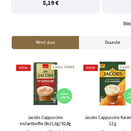
5,19 €
Meer
Minst duur
Duurste
Code:
18644
Code
Action
Action
3,56 €
3,
–36 %
–3
Jacobs Cappuccino
Jacobs Cappuccino Karam
instantkoffie (8x11,6g) 92,8g
12 g