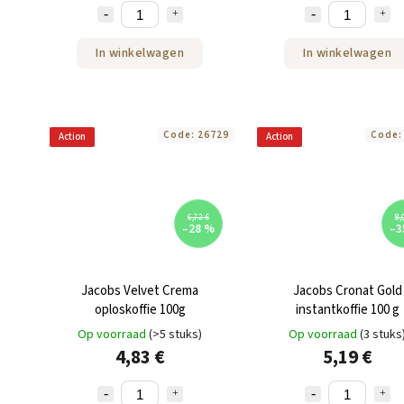
In winkelwagen
In winkelwagen
Code:
26729
Code
Action
Action
6,72 €
8,
–28 %
–3
Jacobs Velvet Crema
Jacobs Cronat Gold
oploskoffie 100g
instantkoffie 100 g
Op voorraad
(>5 stuks)
Op voorraad
(3 stuks
4,83 €
5,19 €