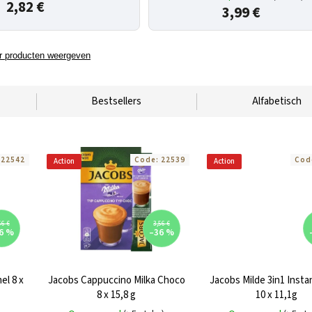
2,82 €
3,99 €
 producten weergeven
Bestsellers
Alfabetisch
:
22542
Code:
22539
Cod
Action
Action
56 €
3,56 €
6 %
–36 %
el 8 x
Jacobs Cappuccino Milka Choco
Jacobs Milde 3in1 Insta
8 x 15,8 g
10 x 11,1g