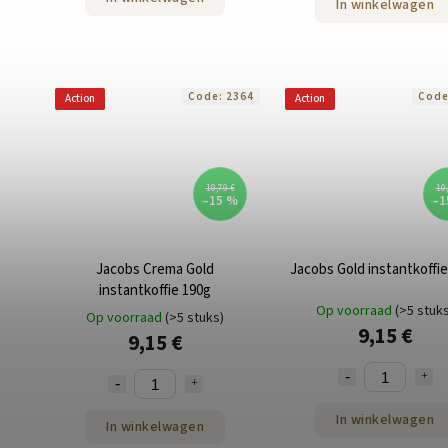
In winkelwagen
Code:
2364
Cod
Action
Action
10,79 €
10,
–15 %
–1
Jacobs Crema Gold
Jacobs Gold instantkoffi
instantkoffie 190g
Op voorraad
(>5 stuk
Op voorraad
(>5 stuks)
9,15 €
9,15 €
In winkelwagen
In winkelwagen