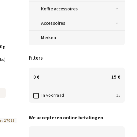
Koffie accessoires
Accessoires
Merken
0 g
Filters
uks)
0
€
15
€
In voorraad
15
We accepteren online betalingen
e:
27075