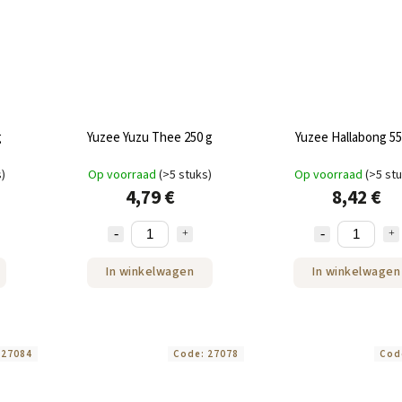
g
Yuzee Yuzu Thee 250 g
Yuzee Hallabong 55
s)
Op voorraad
(>5 stuks)
Op voorraad
(>5 st
4,79 €
8,42 €
In winkelwagen
In winkelwagen
:
27084
Code:
27078
Cod