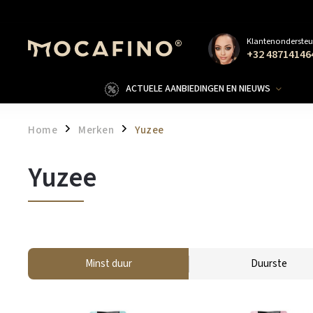
Klantenondersteu
+32 48714146
ACTUELE AANBIEDINGEN EN NIEUWS
Home
Merken
Yuzee
/
/
Yuzee
Minst duur
Duurste