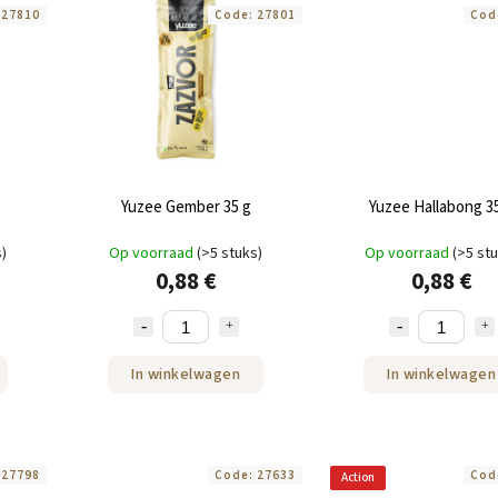
:
27810
Code:
27801
Cod
Yuzee Gember 35 g
Yuzee Hallabong 3
s)
Op voorraad
(>5 stuks)
Op voorraad
(>5 st
0,88 €
0,88 €
In winkelwagen
In winkelwagen
:
27798
Code:
27633
Cod
Action