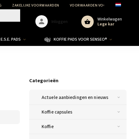
G
ZAKELIJKE VOORWAARDEN
VOORWAARDEN VOOR DE BESCHERMIN
Winkelwagen
Inloggen
Lege kar
E.S.E. PADS
KOFFIE PADS VOOR SENSEO®
Categorieën
Actuele aanbiedingen en nieuws
Koffie capsules
Koffie