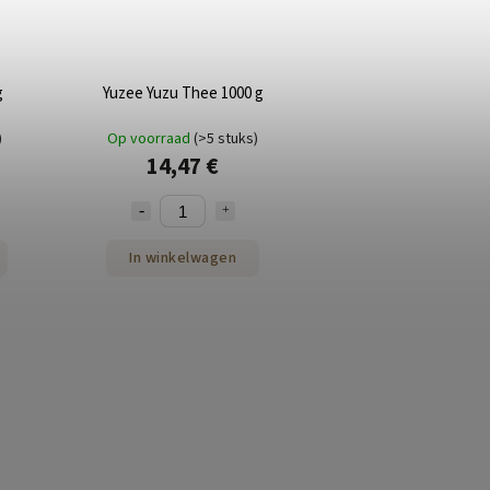
g
Yuzee Yuzu Thee 1000 g
)
Op voorraad
(>5 stuks)
14,47 €
In winkelwagen