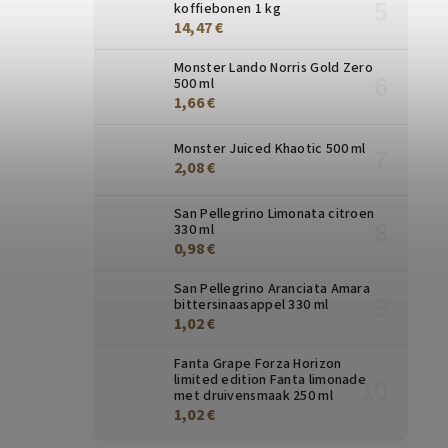
koffiebonen 1 kg
14,47 €
Monster Lando Norris Gold Zero
500 ml
1,66 €
Monster Juiced Khaotic 500 ml
2,08 €
San Pellegrino Limonata citroen
330 ml
0,98 €
San Pellegrino Aranciata Amara
bittersinaasappel 330 ml
1,02 €
Fanta Grape Forza Horizon
limited edition Fanta limonade
met druivensmaak 250 ml
1,02 €