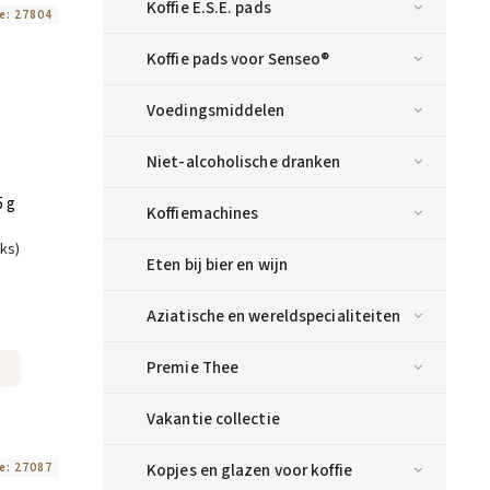
Koffie E.S.E. pads
e:
27804
Koffie pads voor Senseo®
Voedingsmiddelen
Niet-alcoholische dranken
5 g
Koffiemachines
uks)
Eten bij bier en wijn
Aziatische en wereldspecialiteiten
Premie Thee
Vakantie collectie
Kopjes en glazen voor koffie
e:
27087