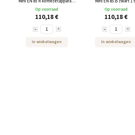
Mini EN 85 R koffiezetapparaat
Mini EN 85.B zwart 1 
Voor geweldige
Op voorraad
Op voorraad
koffiemomenten
110,18 €
110,18 €
In winkelwagen
In winkelwagen