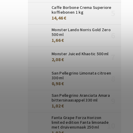
Caffe Borbone Crema Superiore
koffiebonen 1 kg
14,46 €
Monster Lando Norris Gold Zero
500 ml
1,66 €
Monster Juiced Khaotic 500 ml
2,08 €
San Pellegrino Limonata citroen
330 ml
0,98 €
San Pellegrino Aranciata Amara
bittersinaasappel 330 ml
1,02 €
Fanta Grape Forza Horizon
limited edition Fanta limonade
met druivensmaak 250 ml
1,02 €