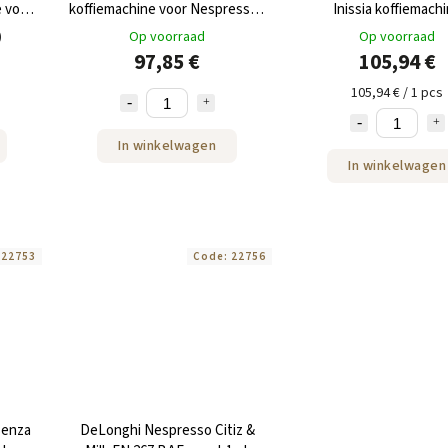
 voor
koffiemachine voor Nespresso®
Inissia koffiemach
capsules 1 st
)
Op voorraad
Op voorraad
97,85 €
105,94 €
105,94 € / 1 pcs
In winkelwagen
In winkelwagen
:
22753
Code:
22756
senza
DeLonghi Nespresso Citiz &