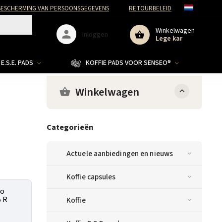
ESCHERMING VAN PERSOONSGEGEVENS
RETOURBELEID
Winkelwagen
Inloggen
Lege kar
E.S.E. PADS
KOFFIE PADS VOOR SENSEO®
Winkelwagen
Categorieën
Actuele aanbiedingen en nieuws
Koffie capsules
so
5 R
Koffie