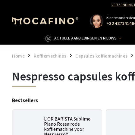
VERZENDING 
Klantenondersteu
+32 48714146
ACTUELE AANBIEDINGEN EN NIEUWS
Home
Koffiemachines
Capsules koffiemachines
/
/
/
Nespresso capsules kof
Bestsellers
L'OR BARISTA Sublime
Piano Rossa rode
koffiemachine voor
Nespresso®