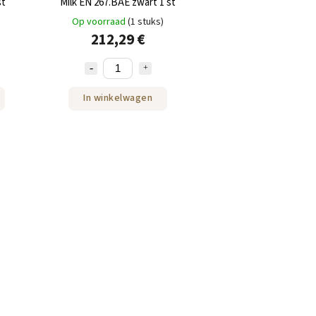
st
Milk EN 267.BAE zwart 1 st
Op voorraad
(1 stuks)
212,29 €
In winkelwagen