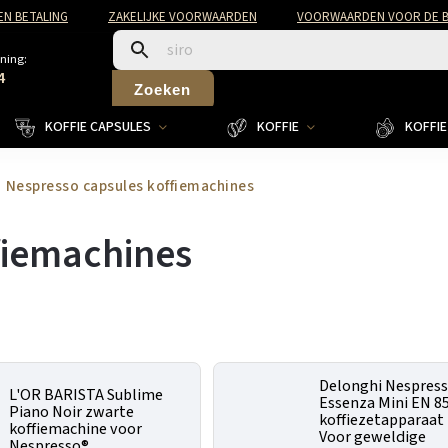
EN BETALING
ZAKELIJKE VOORWAARDEN
VOORWAARDEN VOOR DE B
ning:
4
Zoeken
KOFFIE CAPSULES
KOFFIE
KOFFIE 
Nespresso capsules koffiemachines
fiemachines
Delonghi Nespres
L'OR BARISTA Sublime
Essenza Mini EN 8
Piano Noir zwarte
koffiezetapparaat
koffiemachine voor
Voor geweldige
Nespresso®