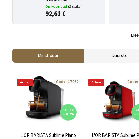
Op voorraad
(2 stuks)
92,61 €
Meer
Minst duur
Duurste
Code:
27060
Code
Action
Action
133,79 €
123
–30 %
–2
L'OR BARISTA Sublime Piano
L'OR BARISTA Sublime P