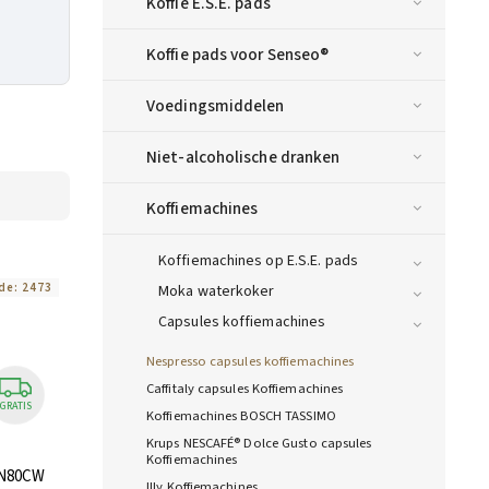
Koffie E.S.E. pads
Koffie pads voor Senseo®
Voedingsmiddelen
Niet-alcoholische dranken
Koffiemachines
Koffiemachines op E.S.E. pads
de:
2473
Moka waterkoker
Capsules koffiemachines
Nespresso capsules koffiemachines
Caffitaly capsules Koffiemachines
GRATIS
Koffiemachines BOSCH TASSIMO
Krups NESCAFÉ® Dolce Gusto capsules
Koffiemachines
EN80CW
Illy Koffiemachines