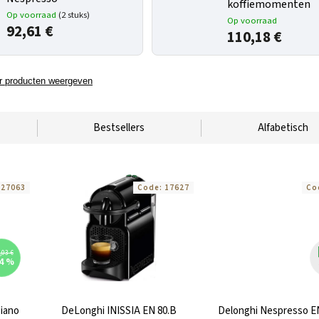
koffiemomenten
Op voorraad
(2 stuks)
Op voorraad
92,61 €
110,18 €
 producten weergeven
Bestsellers
Alfabetisch
:
27063
Code:
17627
Co
,03 €
4 %
iano
DeLonghi INISSIA EN 80.B
Delonghi Nespresso 