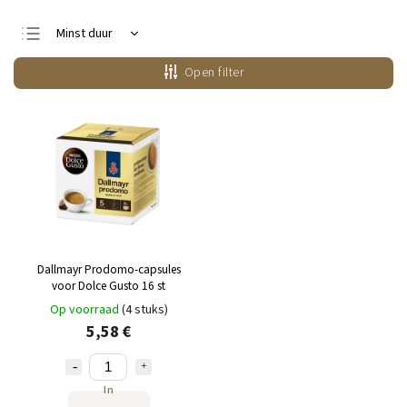
Minst duur
Duurste
Open filter
Bestsellers
Alfabetisch
Dallmayr Prodomo-capsules
voor Dolce Gusto 16 st
Op voorraad
(4 stuks)
5,58 €
In