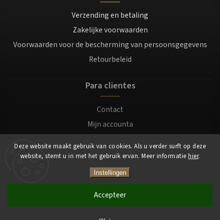
Verzending en betaling
Zakelijke voorwaarden
Voorwaarden voor de bescherming van persoonsgegevens
Retourbeleid
Para clientes
Contact
Mijn accounta
Registratie
Deze website maakt gebruik van cookies. Als u verder surft op deze
Login
website, stemt u in met het gebruik ervan. Meer informatie
hier
.
Instellingen
Copyright 2026
Mocafino.be
. Alle rechten voorbehouden.
Accepteer