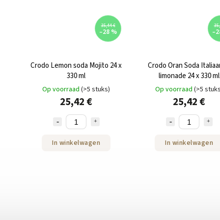
35,44 €
35,
–28 %
–2
Crodo Lemon soda Mojito 24 x
Crodo Oran Soda Italia
330 ml
limonade 24 x 330 ml
Op voorraad
(>5 stuks)
Op voorraad
(>5 stuk
25,42 €
25,42 €
In winkelwagen
In winkelwagen