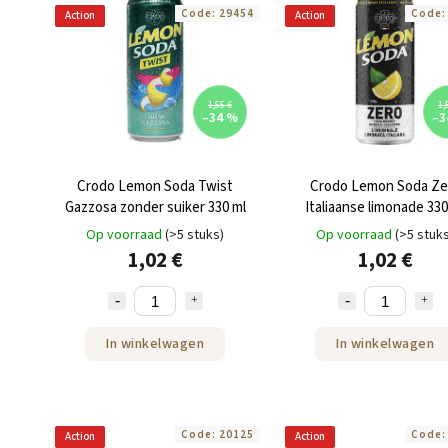
Code:
29454
Code
Action
Action
1,55 €
1,
–34 %
–3
Crodo Lemon Soda Twist
Crodo Lemon Soda Ze
Gazzosa zonder suiker 330 ml
Italiaanse limonade 330
Op voorraad
(>5 stuks)
Op voorraad
(>5 stuk
1,02 €
1,02 €
In winkelwagen
In winkelwagen
Code:
20125
Code
Action
Action