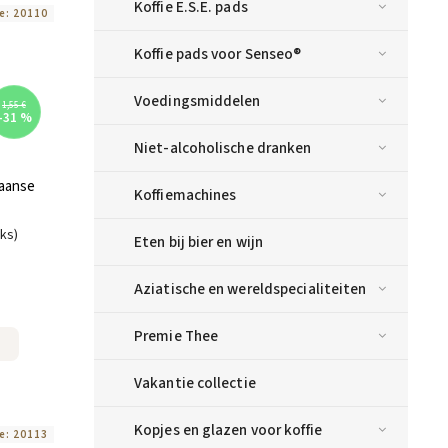
Koffie E.S.E. pads
e:
20110
Koffie pads voor Senseo®
Voedingsmiddelen
1,55 €
–31 %
Niet-alcoholische dranken
iaanse
Koffiemachines
uks)
Eten bij bier en wijn
Aziatische en wereldspecialiteiten
Premie Thee
Vakantie collectie
Kopjes en glazen voor koffie
e:
20113