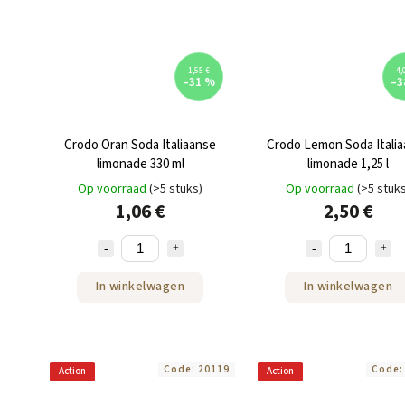
1,55 €
4,
–31 %
–3
Crodo Oran Soda Italiaanse
Crodo Lemon Soda Itali
limonade 330 ml
limonade 1,25 l
Op voorraad
(>5 stuks)
Op voorraad
(>5 stuk
1,06 €
2,50 €
In winkelwagen
In winkelwagen
Code:
20119
Code
Action
Action