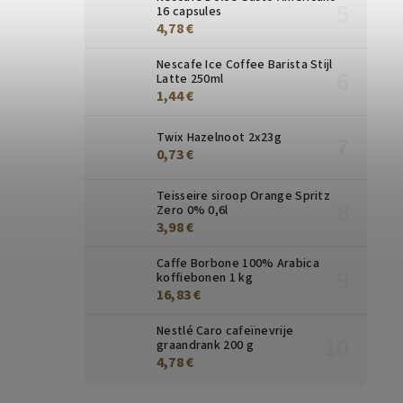
16 capsules
4,78 €
Nescafe Ice Coffee Barista Stijl
Latte 250ml
1,44 €
Twix Hazelnoot 2x23g
0,73 €
Teisseire siroop Orange Spritz
Zero 0% 0,6l
3,98 €
Caffe Borbone 100% Arabica
koffiebonen 1 kg
16,83 €
Nestlé Caro cafeïnevrije
graandrank 200 g
4,78 €