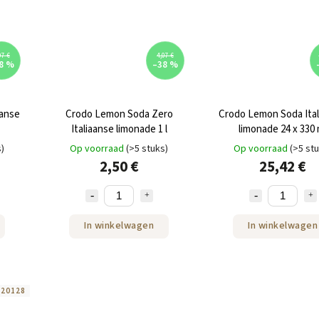
07 €
4,07 €
8 %
–38 %
aanse
Crodo Lemon Soda Zero
Crodo Lemon Soda Ital
Italiaanse limonade 1 l
limonade 24 x 330 
s)
Op voorraad
(>5 stuks)
Op voorraad
(>5 st
2,50 €
25,42 €
In winkelwagen
In winkelwagen
:
20128