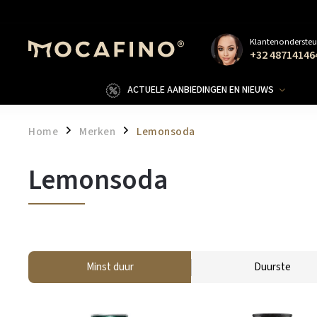
Klantenondersteu
+32 48714146
ACTUELE AANBIEDINGEN EN NIEUWS
Home
Merken
Lemonsoda
/
/
Lemonsoda
Minst duur
Duurste