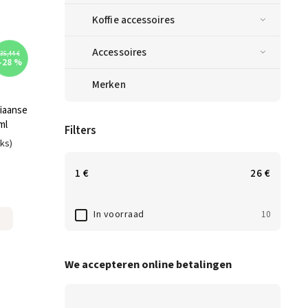
Koffie accessoires
Accessoires
35,44 €
–28 %
Merken
iaanse
ml
Filters
uks)
1
€
26
€
In voorraad
10
We accepteren online betalingen