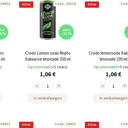
:
29452
Code:
20116
Cod
Action
Action
55 €
1,55 €
4 %
–31 %
ro
Crodo Lemon soda Mojito
Crodo lemonsoda Ital
 ml
Italiaanse limonade 330 ml
limonade 330 ml
s)
Op voorraad
(>5 stuks)
Op voorraad
(>5 st
1,06 €
1,06 €
In winkelwagen
In winkelwagen
:
29451
Code:
29453
Cod
Action
Action