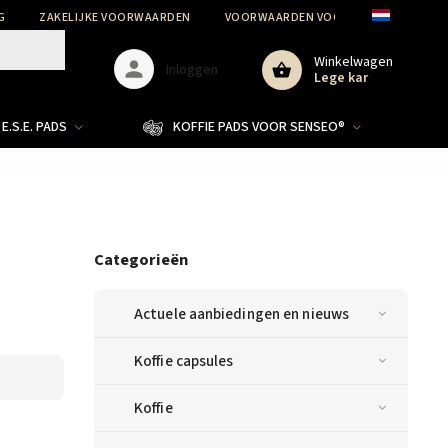
G
ZAKELIJKE VOORWAARDEN
VOORWAARDEN VOOR DE BESCHERMIN
Winkelwagen
Inloggen
Lege kar
E.S.E. PADS
KOFFIE PADS VOOR SENSEO®
Categorieën
Actuele aanbiedingen en nieuws
Koffie capsules
Koffie