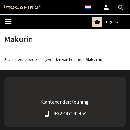
Lege kar
Zoeken
Makurin
Er zijn geen goederen gevonden van het merk
Makurin
...
Klantenondersteuning:
+32 487141464