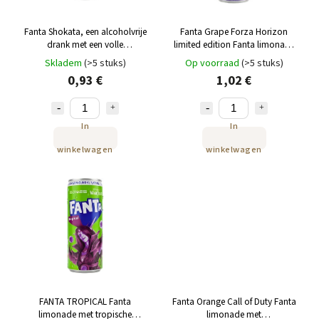
Fanta Shokata, een alcoholvrije
Fanta Grape Forza Horizon
drank met een volle
limited edition Fanta limonade
smaakcombinatie van citroen en
met druivensmaak 250 ml
Skladem
(>5 stuks)
Op voorraad
(>5 stuks)
vlierbloesem, 250 ml.
0,93 €
1,02 €
In
In
winkelwagen
winkelwagen
FANTA TROPICAL Fanta
Fanta Orange Call of Duty Fanta
limonade met tropische
limonade met