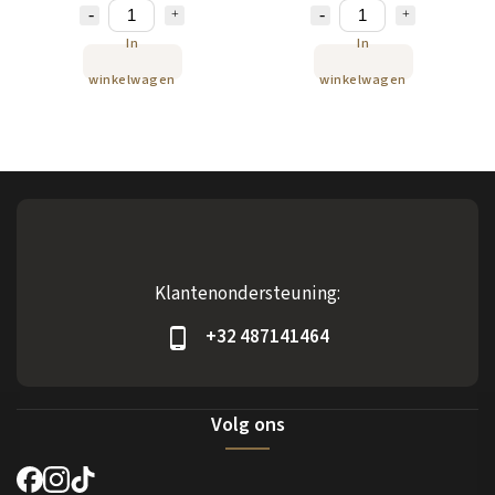
In
In
winkelwagen
winkelwagen
Klantenondersteuning:
+32 487141464
Volg ons