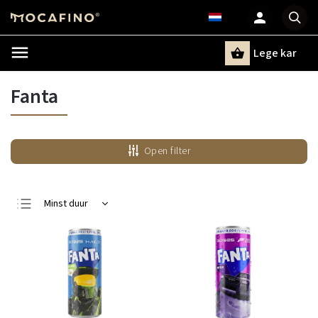
Lege kar
Zoeken
Fanta
Open filter
Minst duur
Duurste
Bestsellers
Alfabetisch