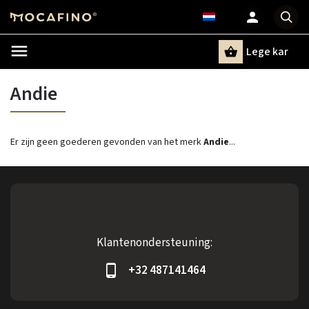
Lege kar
Zoeken
Andie
Er zijn geen goederen gevonden van het merk
Andie
...
Klantenondersteuning:
+32 487141464