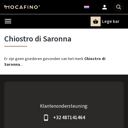
Lege kar
Zoeken
Chiostro di Saronna
Er zijn geen goederen gevonden van het merk
Chiostro di
Saronna
...
Klantenondersteuning:
+32 487141464