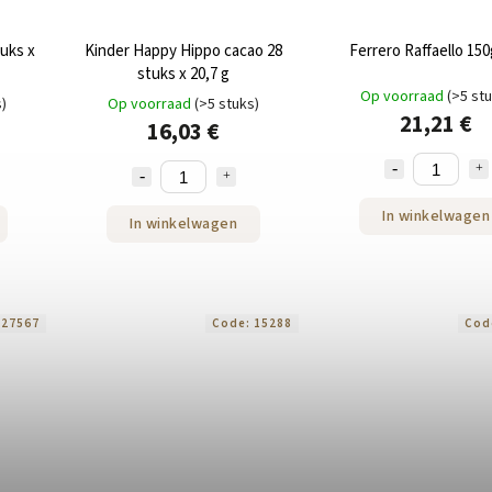
uks x
Kinder Happy Hippo cacao 28
Ferrero Raffaello 150
stuks x 20,7 g
Op voorraad
(>5 st
s)
Op voorraad
(>5 stuks)
21,21 €
16,03 €
In winkelwagen
In winkelwagen
:
27567
Code:
15288
Cod