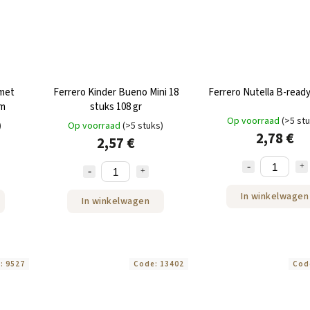
 met
Ferrero Kinder Bueno Mini 18
Ferrero Nutella B-ready
am
stuks 108 gr
Op voorraad
(>5 st
)
Op voorraad
(>5 stuks)
2,78 €
2,57 €
In winkelwagen
In winkelwagen
e:
9527
Code:
13402
Cod