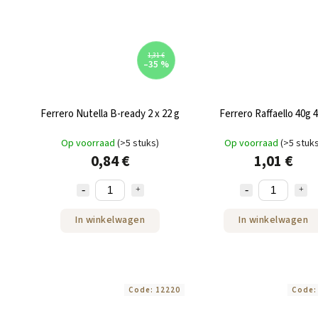
1,31 €
–35 %
Ferrero Nutella B-ready 2 x 22 g
Ferrero Raffaello 40g 
Op voorraad
(>5 stuks)
Op voorraad
(>5 stuk
0,84 €
1,01 €
In winkelwagen
In winkelwagen
Code:
12220
Code