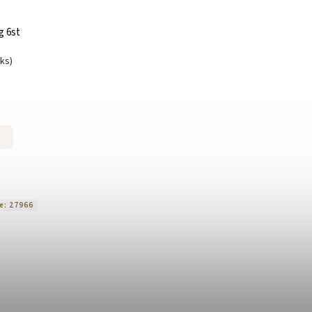
g 6st
uks)
e:
27966