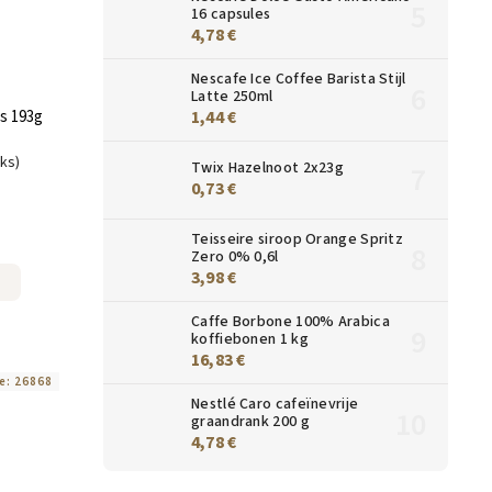
16 capsules
4,78 €
Nescafe Ice Coffee Barista Stijl
Latte 250ml
1,44 €
es 193g
uks)
Twix Hazelnoot 2x23g
0,73 €
Teisseire siroop Orange Spritz
Zero 0% 0,6l
3,98 €
Caffe Borbone 100% Arabica
koffiebonen 1 kg
16,83 €
e:
26868
Nestlé Caro cafeïnevrije
graandrank 200 g
4,78 €