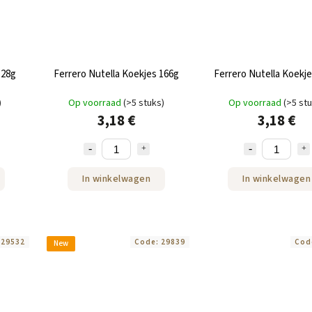
128g
Ferrero Nutella Koekjes 166g
Ferrero Nutella Koekj
)
Op voorraad
(>5 stuks)
Op voorraad
(>5 st
3,18 €
3,18 €
In winkelwagen
In winkelwagen
:
29532
Code:
29839
Cod
New