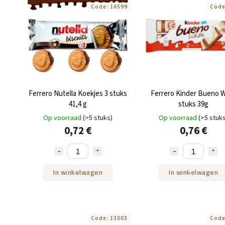
Code:
16599
Cod
Ferrero Nutella Koekjes 3 stuks
Ferrero Kinder Bueno W
41,4 g
stuks 39g
Op voorraad
(>5 stuks)
Op voorraad
(>5 stuk
0,72 €
0,76 €
In winkelwagen
In winkelwagen
Code:
13003
Cod