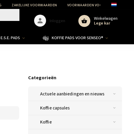
G
ZAKELIJKE VOORWAARDEN
VOORWAARDEN VOOR DE BESCHERMIN
Winkelwagen
Inloggen
Lege kar
E.S.E. PADS
KOFFIE PADS VOOR SENSEO®
Categorieën
Actuele aanbiedingen en nieuws
Koffie capsules
Koffie