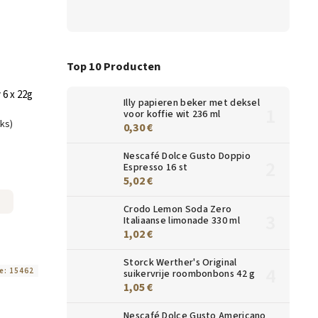
Top 10 Producten
 6 x 22g
Illy papieren beker met deksel
voor koffie wit 236 ml
uks)
0,30 €
Nescafé Dolce Gusto Doppio
Espresso 16 st
5,02 €
Crodo Lemon Soda Zero
Italiaanse limonade 330 ml
1,02 €
Storck Werther's Original
e:
15462
suikervrije roombonbons 42 g
1,05 €
Nescafé Dolce Gusto Americano