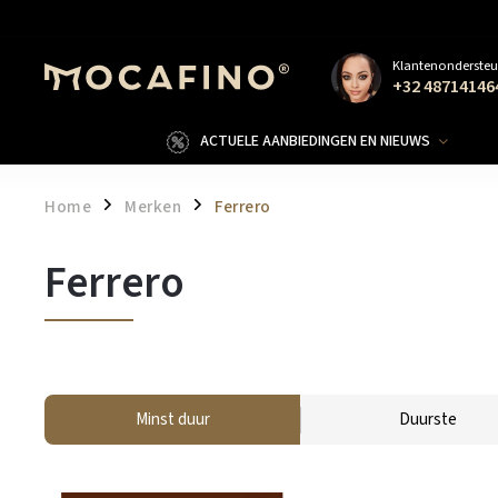
Klantenondersteu
+32 48714146
ACTUELE AANBIEDINGEN EN NIEUWS
Home
Merken
Ferrero
/
/
Ferrero
Minst duur
Duurste