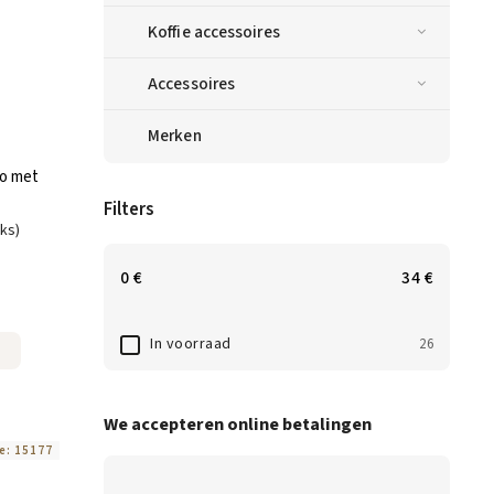
Koffie accessoires
Accessoires
Merken
io met
Filters
uks)
0
€
34
€
In voorraad
26
We accepteren online betalingen
e:
15177