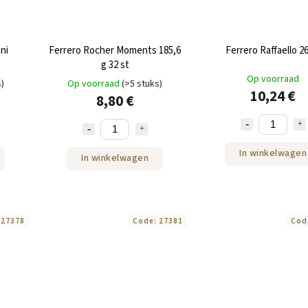
ni
Ferrero Rocher Moments 185,6
Ferrero Raffaello 2
g 32 st
Op voorraad
s)
Op voorraad
(>5 stuks)
10,24 €
8,80 €
In winkelwagen
In winkelwagen
:
27378
Code:
27381
Cod