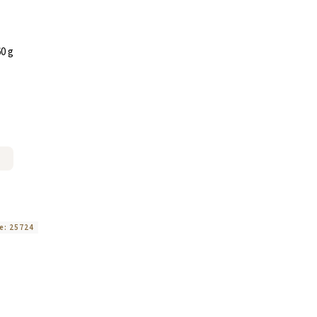
60 g
e:
25724