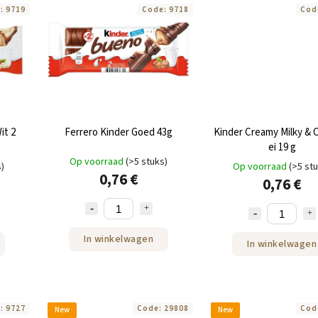
e:
9719
Code:
9718
Cod
it 2
Ferrero Kinder Goed 43g
Kinder Creamy Milky & 
ei 19 g
Op voorraad
(>5 stuks)
s)
Op voorraad
(>5 st
0,76 €
0,76 €
In winkelwagen
In winkelwagen
e:
9727
Code:
29808
Cod
New
New