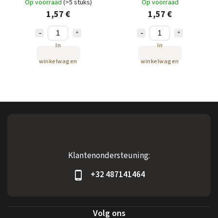
Op voorraad
(>5 stuks)
Op voorraad
1,57 €
1,57 €
In
In
winkelwagen
winkelwagen
Klantenondersteuning:
+32 487141464
Volg ons