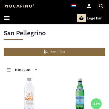
Lege kar
Zoeken
San Pellegrino
Open filter
Minst duur
Duurste
Bestsellers
Alfabetisch
–38 %