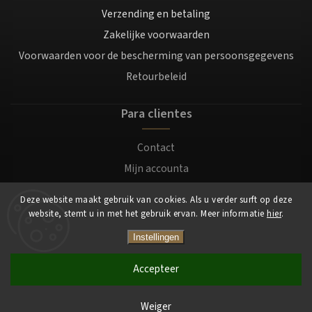
Verzending en betaling
Zakelijke voorwaarden
Voorwaarden voor de bescherming van persoonsgegevens
Retourbeleid
Para clientes
Contact
Mijn accounta
Registratie
Deze website maakt gebruik van cookies. Als u verder surft op deze
Login
website, stemt u in met het gebruik ervan. Meer informatie
hier
.
Instellingen
Copyright 2026
Mocafino.be
. Alle rechten voorbehouden.
Accepteer
Weiger