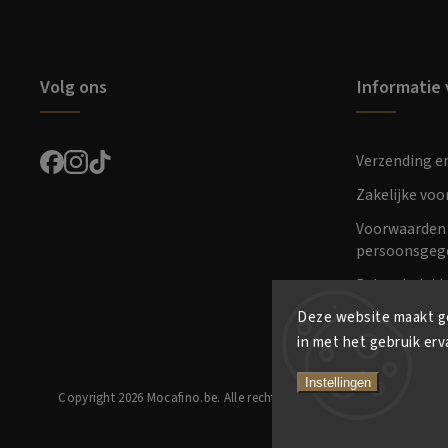
Volg ons
Informatie 
Verzending e
Zakelijke vo
Voorwaarden 
persoonsgeg
Retourbeleid
Deze website maakt ge
in met het gebruik erv
Instellingen
Copyright 2026
Mocafino.be
. Alle rechten voorbehouden.