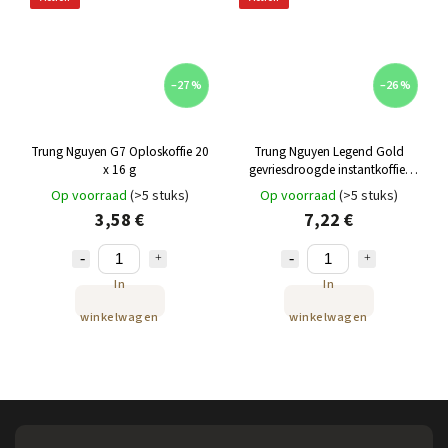
–27 %
–26 %
Trung Nguyen G7 Oploskoffie 20
Trung Nguyen Legend Gold
x 16 g
gevriesdroogde instantkoffie,
Vietnamese instantkoffie 100 g
Op voorraad
(>5 stuks)
Op voorraad
(>5 stuks)
3,58 €
7,22 €
In
In
winkelwagen
winkelwagen