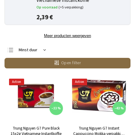
Vietnamese Instantkoffie
Op voorraad
(>5 verpakking)
2,39 €
Meer producten weergeven
Minst duur
Duurste
Open filter
Bestsellers
Alfabetisch
Action
Action
–33 %
–43 %
Trung Nguyen G7 Pure Black
Trung Nguyen G7 Instant
15x2g Vietnamese Instantkoffie
Cappuccino Mokka-verpakking