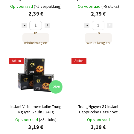
12 x 18 g
Op voorraad
(>5 verpakking)
Op voorraad
(>5 stuks)
2,39 €
2,79 €
In
In
winkelwagen
winkelwagen
Action
Action
–28 %
Instant Vietnamese koffie Trung
Trung Nguyen G7 Instant
Nguyen G7 2in1 240g
Cappuccino Hazelnoot
Verpakking 12 x 18 g
Op voorraad
(>5 stuks)
Op voorraad
3,19 €
3,19 €