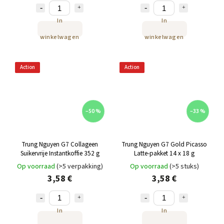
In
In
winkelwagen
winkelwagen
Action
Action
–50 %
–33 %
Trung Nguyen G7 Collageen
Trung Nguyen G7 Gold Picasso
Suikervrije Instantkoffie 352 g
Latte-pakket 14 x 18 g
Op voorraad
(>5 verpakking)
Op voorraad
(>5 stuks)
3,58 €
3,58 €
In
In