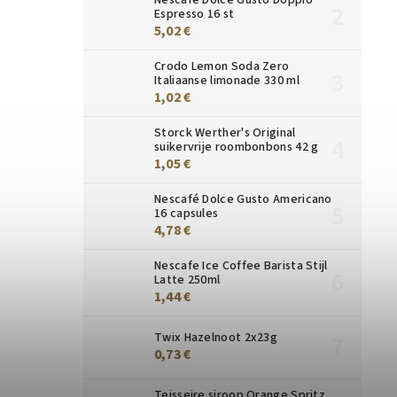
Espresso 16 st
5,02 €
Crodo Lemon Soda Zero
Italiaanse limonade 330 ml
1,02 €
Storck Werther's Original
suikervrije roombonbons 42 g
1,05 €
Nescafé Dolce Gusto Americano
16 capsules
4,78 €
Nescafe Ice Coffee Barista Stijl
Latte 250ml
1,44 €
Twix Hazelnoot 2x23g
0,73 €
Teisseire siroop Orange Spritz