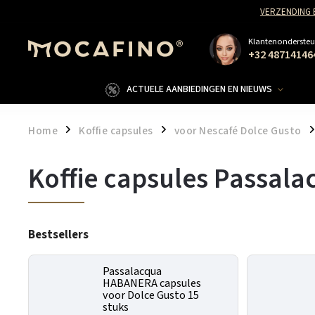
VERZENDING 
Klantenondersteu
+32 48714146
ACTUELE AANBIEDINGEN EN NIEUWS
Home
Koffie capsules
voor Nescafé Dolce Gusto
/
/
/
Koffie capsules Passala
Bestsellers
Passalacqua
HABANERA capsules
voor Dolce Gusto 15
stuks