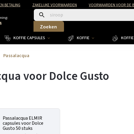
EN BETALING
ZAKELIJKE VOORWAARDEN
VOORWAARDEN VOOR DE B
ning:
4
Zoeken
KOFFIE CAPSULES
KOFFIE
KOFFIE 
Passalacqua
cqua voor Dolce Gusto
Passalacqua ELMIR
capsules voor Dolce
Gusto 50 stuks