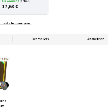
Op voorraad
(4 stuks)
17,63 €
 producten weergeven
Bestsellers
Alfabetisch
:
18254
ules
uks