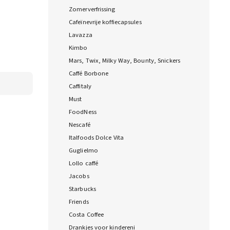
Zomerverfrissing
Cafeïnevrije koffiecapsules
Lavazza
Kimbo
Mars, Twix, Milky Way, Bounty, Snickers
Caffé Borbone
Caffitaly
Must
FoodNess
Nescafé
Italfoods Dolce Vita
Guglielmo
Lollo caffé
Jacobs
Starbucks
Friends
Costa Coffee
Drankjes voor kindereni