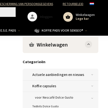
ESCHERMING VAN PERSOONSGEGEVENS
RETOURBELEID
Winkelwagen
Inloggen
Lege kar
E.S.E. PADS
KOFFIE PADS VOOR SENSEO®
Winkelwagen
Categorieën
Actuele aanbiedingen en nieuws
Koffie capsules
voor Nescafé Dolce Gusto
Testkits Dolce Gusto