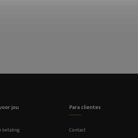
voor jou
Para clientes
n betaling
Contact