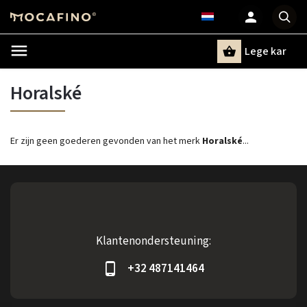
Lege kar
Zoeken
Horalské
Er zijn geen goederen gevonden van het merk
Horalské
...
Klantenondersteuning:
+32 487141464