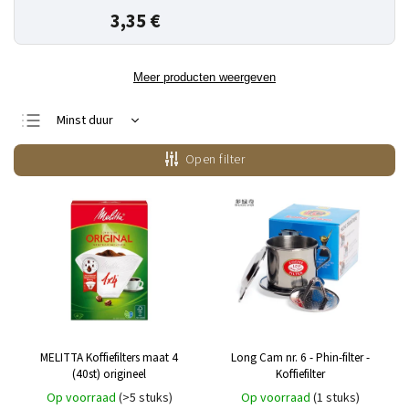
3,35 €
Meer producten weergeven
Minst duur
Duurste
Open filter
Bestsellers
Alfabetisch
MELITTA Koffiefilters maat 4
Long Cam nr. 6 - Phin-filter -
(40st) origineel
Koffiefilter
Op voorraad
(>5 stuks)
Op voorraad
(1 stuks)