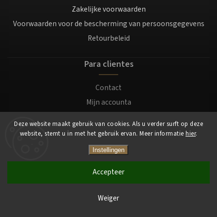
Zakelijke voorwaarden
Voorwaarden voor de bescherming van persoonsgegevens
Retourbeleid
Para clientes
Contact
Mijn accounta
Registratie
Deze website maakt gebruik van cookies. Als u verder surft op deze
Login
website, stemt u in met het gebruik ervan. Meer informatie
hier
.
Instellingen
Copyright 2026
Mocafino.be
. Alle rechten voorbehouden.
Accepteer
Weiger