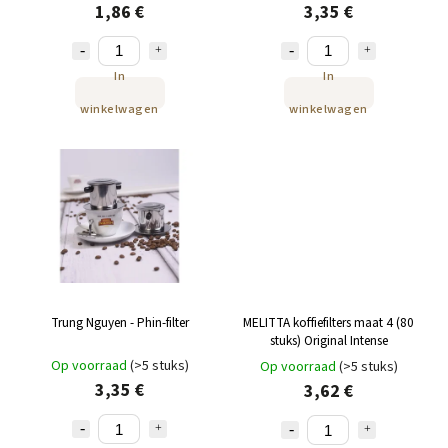
1,86 €
3,35 €
In
In
winkelwagen
winkelwagen
Trung Nguyen - Phin-filter
MELITTA koffiefilters maat 4 (80
stuks) Original Intense
Op voorraad
(>5 stuks)
Op voorraad
(>5 stuks)
3,35 €
3,62 €