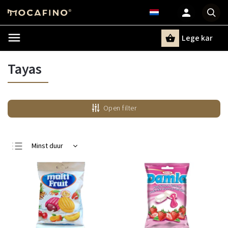
Lege kar
Zoeken
Tayas
Open filter
Minst duur
Duurste
Bestsellers
Alfabetisch