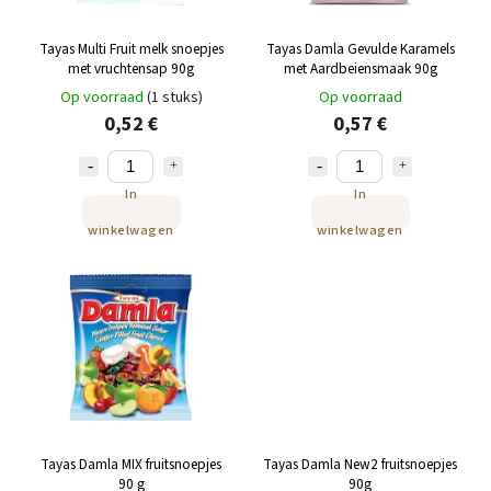
Tayas Multi Fruit melk snoepjes
Tayas Damla Gevulde Karamels
met vruchtensap 90g
met Aardbeiensmaak 90g
Op voorraad
(1 stuks)
Op voorraad
0,52 €
0,57 €
In
In
winkelwagen
winkelwagen
Tayas Damla MIX fruitsnoepjes
Tayas Damla New2 fruitsnoepjes
90 g
90g