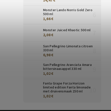
14,47 €
Monster Lando Norris Gold Zero
500 ml
1,66 €
Monster Juiced Khaotic 500 ml
2,08 €
San Pellegrino Limonata citroen
330 ml
0,98 €
San Pellegrino Aranciata Amara
bittersinaasappel 330 ml
1,02 €
Fanta Grape Forza Horizon
limited edition Fanta limonade
met druivensmaak 250 ml
1,02 €