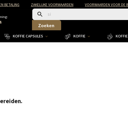
EN BETALING
ZAKELIJKE VOORWAARDEN
VOORWAARDEN VOOR DE B
ning:
4
Zoeken
KOFFIE CAPSULES
KOFFIE
KOFFIE 
bereiden.