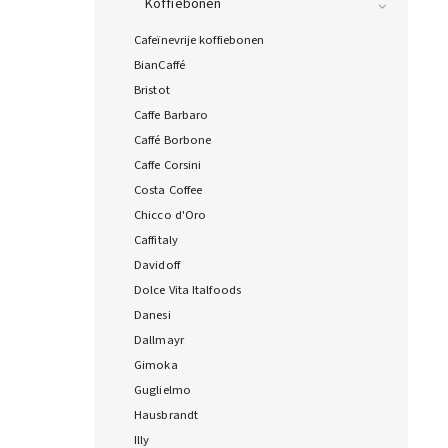
Koffiebonen
Cafeïnevrije koffiebonen
BianCaffé
Bristot
Caffe Barbaro
Caffé Borbone
Caffe Corsini
Costa Coffee
Chicco d'Oro
Caffitaly
Davidoff
Dolce Vita Italfoods
Danesi
Dallmayr
Gimoka
Guglielmo
Hausbrandt
Illy