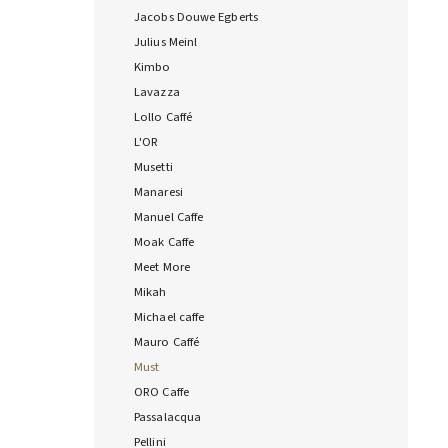
Jacobs Douwe Egberts
Julius Meinl
Kimbo
Lavazza
Lollo Caffé
L'OR
Musetti
Manaresi
Manuel Caffe
Moak Caffe
Meet More
Mikah
Michael caffe
Mauro Caffé
Must
ORO Caffe
Passalacqua
Pellini