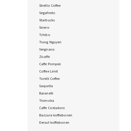
Stretto Coffee
Segafredo
Starbucks
Sinero
Tchibo
Trung Nguyen
Vergnano
Zicaffe
Caffe Pompeii
Coffee Limit
Torelli Coffee
Saquella
Baranelli
Trismoka
Caffe Costadoro
Bazzara koffiebonen
Dersut koffiebonen