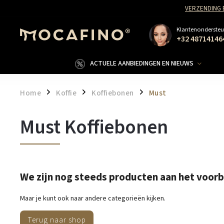
VERZENDING 
Klantenondersteu
+32 48714146
ACTUELE AANBIEDINGEN EN NIEUWS
Home
Koffie
Koffiebonen
Must
/
/
/
Must Koffiebonen
We zijn nog steeds producten aan het voor
Maar je kunt ook naar andere categorieën kijken.
Terug naar shop