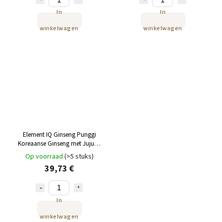
In
In
winkelwagen
winkelwagen
Element IQ Ginseng Punggi
Koreaanse Ginseng met Jujube
100 x 3 g
Op voorraad
(>5 stuks)
39,73 €
In
winkelwagen