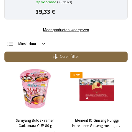
Op voorraad
(>5 stuks)
39,33 €
Meer producten weergeven
Minst duur
Duurste
Open filter
Bestsellers
Alfabetisch
New
Samyang Buldak ramen
Element IQ Ginseng Punggi
Carbonara CUP 80 g
Koreaanse Ginseng met Jujube
20 x 3 g