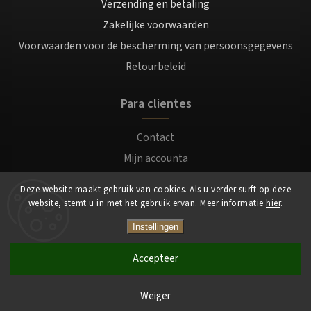
Verzending en betaling
Zakelijke voorwaarden
Voorwaarden voor de bescherming van persoonsgegevens
Retourbeleid
Para clientes
Contact
Mijn accounta
Registratie
Deze website maakt gebruik van cookies. Als u verder surft op deze
Login
website, stemt u in met het gebruik ervan. Meer informatie
hier
.
Instellingen
Copyright 2026
Mocafino.be
. Alle rechten voorbehouden.
Accepteer
Weiger