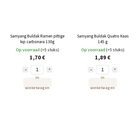
Samyang Buldak Ramen pittige
Samyang Buldak Quatro Kaas
kip carbonara 130g
145 g
Op voorraad
(>5 stuks)
Op voorraad
(>5 stuks)
1,70 €
1,89 €
In
In
winkelwagen
winkelwagen