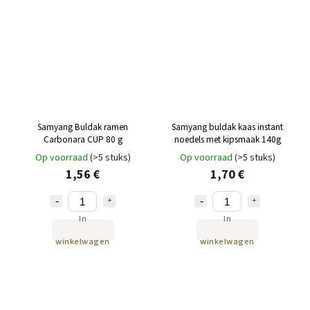
Samyang Buldak ramen
Samyang buldak kaas instant
Carbonara CUP 80 g
noedels met kipsmaak 140g
Op voorraad
(>5 stuks)
Op voorraad
(>5 stuks)
1,56 €
1,70 €
In
In
winkelwagen
winkelwagen