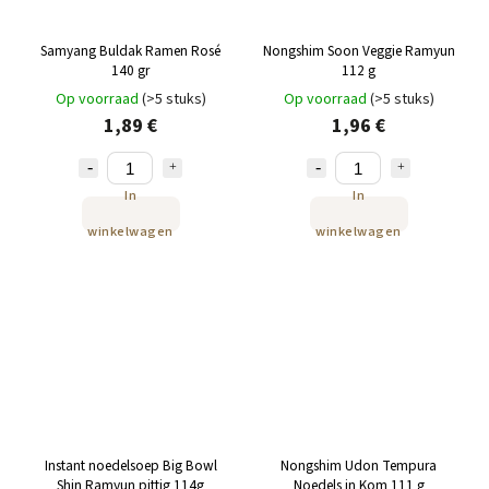
Samyang Buldak Ramen Rosé
Nongshim Soon Veggie Ramyun
140 gr
112 g
Op voorraad
(>5 stuks)
Op voorraad
(>5 stuks)
1,89 €
1,96 €
In
In
winkelwagen
winkelwagen
Instant noedelsoep Big Bowl
Nongshim Udon Tempura
Shin Ramyun pittig 114g
Noedels in Kom 111 g