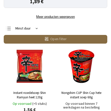
1,89 €
Meer producten weergeven
Minst duur
Duurste
Open filter
Bestsellers
Alfabetisch
Instant noedelsoep Shin
Nongshim CUP Shin Cup hete
Ramyun heet 120g
instant soep 68g
Op voorraad
(>5 stuks)
Op voorraad binnen 7
werkdagen na bestelling
1,56 €