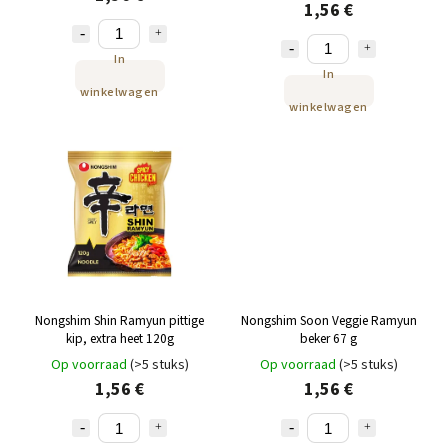
1,56 €
In
In
winkelwagen
winkelwagen
Nongshim Shin Ramyun pittige
Nongshim Soon Veggie Ramyun
kip, extra heet 120g
beker 67 g
Op voorraad
(>5 stuks)
Op voorraad
(>5 stuks)
1,56 €
1,56 €