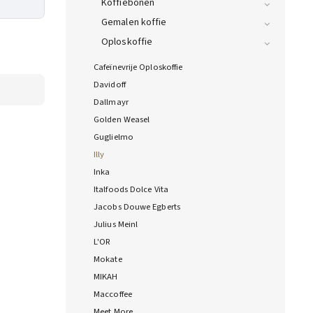
Koffiebonen
Gemalen koffie
Oploskoffie
Cafeïnevrije Oploskoffie
Davidoff
Dallmayr
Golden Weasel
Guglielmo
Illy
Inka
Italfoods Dolce Vita
Jacobs Douwe Egberts
Julius Meinl
L'OR
Mokate
MIKAH
Maccoffee
Meet More