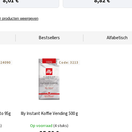
8,01 €
8,82 €
 producten weergeven
Bestsellers
Alfabetisch
:
24090
Code:
3213
ato 95g
Illy Instant Koffie Vending 500 g
s)
Op voorraad
(4 stuks)