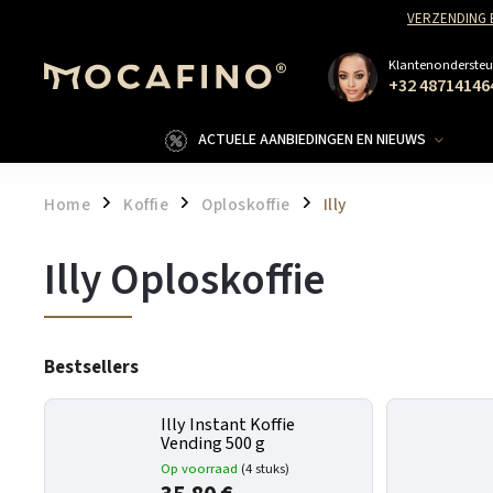
VERZENDING 
Klantenondersteu
+32 48714146
ACTUELE AANBIEDINGEN EN NIEUWS
Home
Koffie
Oploskoffie
Illy
/
/
/
Illy Oploskoffie
Bestsellers
Illy Instant Koffie
Vending 500 g
Op voorraad
(4 stuks)