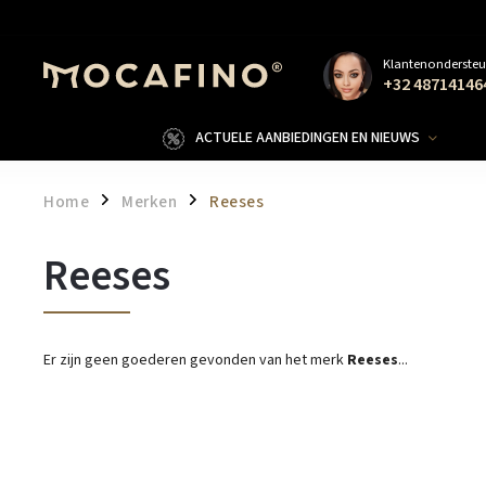
Klantenondersteu
+32 48714146
ACTUELE AANBIEDINGEN EN NIEUWS
Home
Merken
Reeses
/
/
Reeses
Er zijn geen goederen gevonden van het merk
Reeses
...