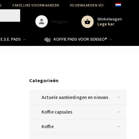
G
ZAKELIJKE VOORWAARDEN
VOORWAARDEN VOOR DE BESCHERMIN
Winkelwagen
Inloggen
Lege kar
E.S.E. PADS
KOFFIE PADS VOOR SENSEO®
Categorieën
Actuele aanbiedingen en nieuws
Koffie capsules
Koffie