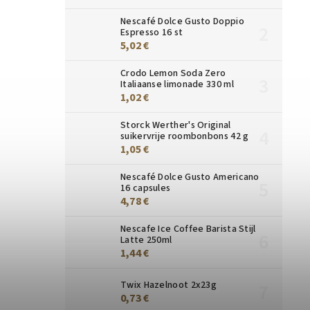
Nescafé Dolce Gusto Doppio
Espresso 16 st
5,02 €
Crodo Lemon Soda Zero
Italiaanse limonade 330 ml
1,02 €
Storck Werther's Original
suikervrije roombonbons 42 g
1,05 €
Nescafé Dolce Gusto Americano
16 capsules
4,78 €
Nescafe Ice Coffee Barista Stijl
Latte 250ml
1,44 €
Twix Hazelnoot 2x23g
0,73 €