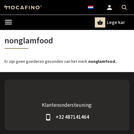
Lege kar
Zoeken
nonglamfood
Er zijn geen goederen gevonden van het merk
nonglamfood
...
Klantenondersteuning:
+32 487141464