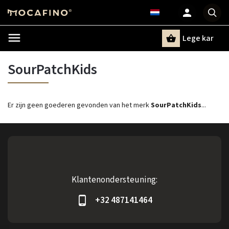
Lege kar
Zoeken
SourPatchKids
Er zijn geen goederen gevonden van het merk
SourPatchKids
...
Klantenondersteuning:
+32 487141464