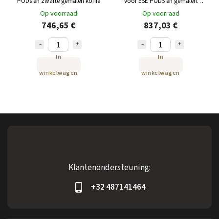
PODs en zwarte gemalen koffie
voor ESE PODS en gemalen
koffie, roestvrij staal
Op voorraad
Op voorraad
746,65 €
837,03 €
In
In
winkelwagen
winkelwagen
Klantenondersteuning:
+32 487141464