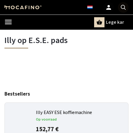
Lege kar
Zoeken
Illy op E.S.E. pads
Bestsellers
Illy EASY ESE koffiemachine
Op voorraad
152,77 €