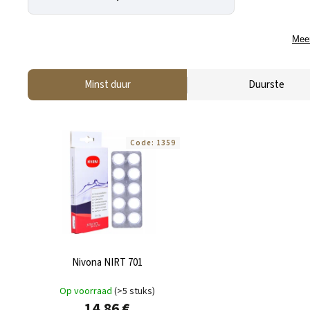
Meer
Minst duur
Duurste
Code:
1359
Nivona NIRT 701
Op voorraad
(>5 stuks)
14,86 €