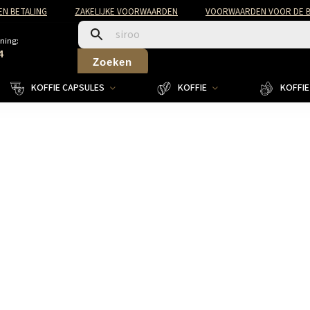
EN BETALING
ZAKELIJKE VOORWAARDEN
VOORWAARDEN VOOR DE B
ning:
4
Zoeken
KOFFIE CAPSULES
KOFFIE
KOFFIE 