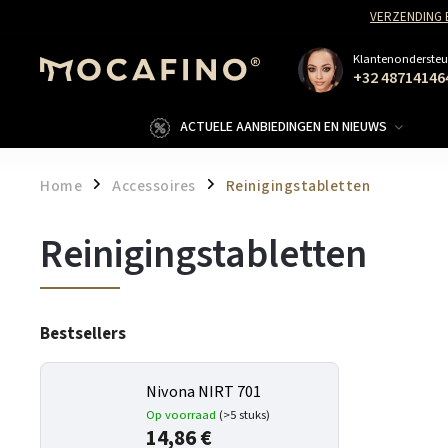
VERZENDING 
Klantenondersteu
+32 48714146
ACTUELE AANBIEDINGEN EN NIEUWS
Home
Accessoires
Reinigingstabletten
/
/
Reinigingstabletten
Bestsellers
Nivona NIRT 701
Op voorraad
(>5 stuks)
14,86 €