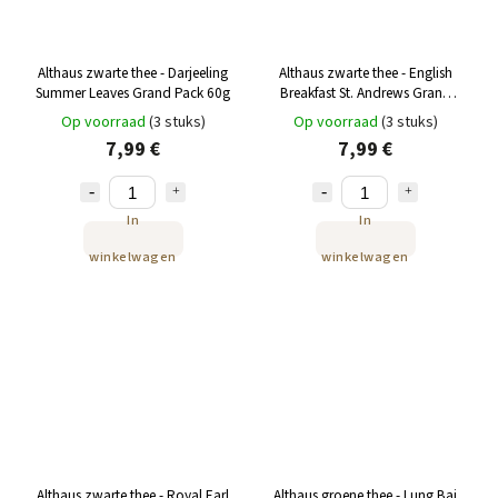
Althaus zwarte thee - Darjeeling
Althaus zwarte thee - English
Summer Leaves Grand Pack 60g
Breakfast St. Andrews Grand
Pack 60g
Op voorraad
(3 stuks)
Op voorraad
(3 stuks)
7,99 €
7,99 €
In
In
winkelwagen
winkelwagen
Althaus zwarte thee - Royal Earl
Althaus groene thee - Lung Bai