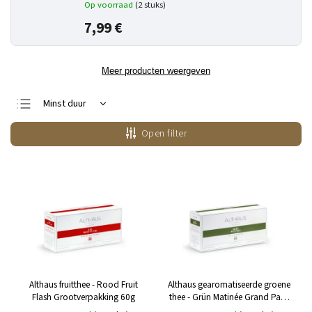
Op voorraad
(2 stuks)
7,99 €
Meer producten weergeven
Minst duur
Duurste
Open filter
Bestsellers
Alfabetisch
Althaus fruitthee - Rood Fruit
Althaus gearomatiseerde groene
Flash Grootverpakking 60g
thee - Grün Matinée Grand Pack
60g