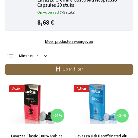
Lavazza Crema e Gusto Alu Nespresso
Capsules 30 stuks
Op voorraad
(>5 stuks)
8,68 €
Meer producten weergeven
Minst duur
Duurste
Open filter
Bestsellers
Alfabetisch
Action
Action
–24 %
–24 %
Lavazza Classic 100% Arabica
Lavazza Dek Decaffeinated Alu