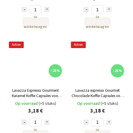
In
In
winkelwagen
winkelwagen
Action
Action
–28 %
–28 %
Lavazza Espresso Gourment
Lavazza espresso Gourmet
Karamel Koffie Capsules voor
Chocolade Koffie Capsules voor
Nespresso 10 stuks
Nespresso 10 stuks
Op voorraad
(>5 stuks)
Op voorraad
(>5 stuks)
3,18 €
3,18 €
In
In