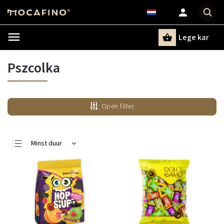
Lege kar
Zoeken
Pszcolka
Open filter
Minst duur
Duurste
Bestsellers
Alfabetisch