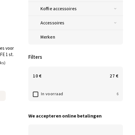
Koffie accessoires
Accessoires
Merken
es voor
E 1 st.
Filters
uks)
10
€
27
€
In voorraad
6
We accepteren online betalingen