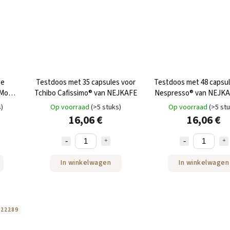
ie
Testdoos met 35 capsules voor
Testdoos met 48 capsul
 Modo
Tchibo Cafissimo® van NEJKAFE
Nespresso® van NEJKAF
s)
Op voorraad
(>5 stuks)
Op voorraad
(>5 st
16,06 €
16,06 €
In winkelwagen
In winkelwagen
:
22289