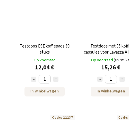
Testdoos ESE koffiepads 30
Testdoos met 35 koff
stuks
capsules voor Lavazza A
Mio® van NEJKAFE
Op voorraad
Op voorraad
(>5 stuk
12,04 €
15,26 €
In winkelwagen
In winkelwagen
Code:
22237
Code