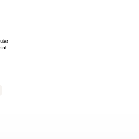
sules
int 1