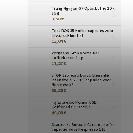
Trung Nguyen G7 Oploskoffie 20 x
16 g
3,58 €
Test BOX 35 Koffie capsules voor
Lavazza Blue 1 st
12,04 €
Vergnano Gran Aroma Bar
koffiebonen 1 kg
17,27 €
L´OR Espresso Lungo Elegante
Intensiteit 6 - 100 capsules voor
Nespresso®
35,80 €
Illy Espresso Normal ESE
Koffiepads 200 stuks
49,88 €
Starbucks Smooth Caramel koffie
capsules voor Nespresso 120