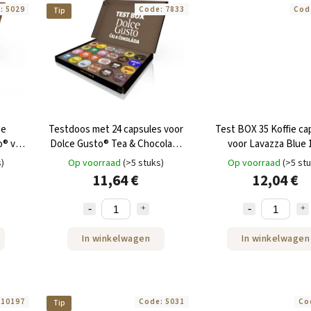
e:
5029
Code:
7833
Cod
Tip
ie
Testdoos met 24 capsules voor
Test BOX 35 Koffie ca
o® van
Dolce Gusto® Tea & Chocolate
voor Lavazza Blue 1
van NEJKAFE
s)
Op voorraad
(>5 stuks)
Op voorraad
(>5 st
11,64 €
12,04 €
In winkelwagen
In winkelwagen
:
10197
Code:
5031
Co
Tip