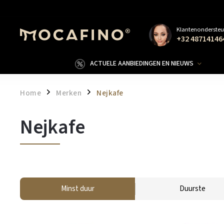
Klantenondersteu
+32 48714146
ACTUELE AANBIEDINGEN EN NIEUWS
Home
Merken
Nejkafe
/
/
Nejkafe
Minst duur
Duurste