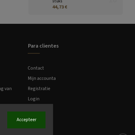
stuks
44,73 €
Para clientes
Contact
Mijn accounta
ng van
Registratie
Login
Accepteer