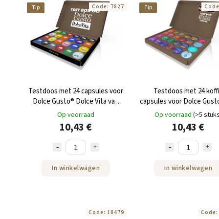
Code:
7827
Cod
Tip
Tip
Testdoos met 24 capsules voor
Testdoos met 24 koff
Dolce Gusto® Dolce Vita van
capsules voor Dolce Gust
NEJKAFE
NEJKAFE
Op voorraad
Op voorraad
(>5 stuk
10,43 €
10,43 €
In winkelwagen
In winkelwagen
Code:
18479
Code