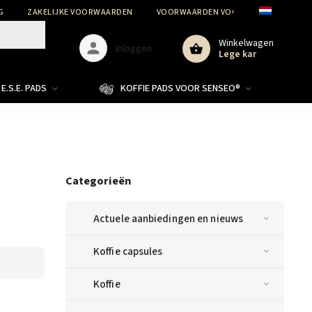
G
ZAKELIJKE VOORWAARDEN
VOORWAARDEN VOOR DE BESCHERMIN
Winkelwagen
Inloggen
Lege kar
E.S.E. PADS
KOFFIE PADS VOOR SENSEO®
Categorieën
Actuele aanbiedingen en nieuws
Koffie capsules
Koffie