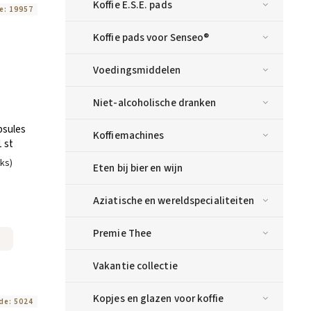
Koffie E.S.E. pads
e:
19957
Koffie pads voor Senseo®
Voedingsmiddelen
Niet-alcoholische dranken
psules
Koffiemachines
 st
uks)
Eten bij bier en wijn
Aziatische en wereldspecialiteiten
Premie Thee
Vakantie collectie
Kopjes en glazen voor koffie
de:
5024