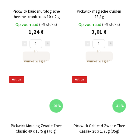
Pickwick kruidenurologische
Pickwick magische kruiden
thee met cranberries 10 x 2 g
29,1g
Op voorraad
(>5 stuks)
Op voorraad
(>5 stuks)
1,24 €
3,01 €
In
In
winkelwagen
winkelwagen
Action
Action
–26 %
–31 %
Pickwick Morning Zwarte Thee
Pickwick Ochtend Zwarte Thee
Classic 40 x 1,75 g (70 g)
Klassiek 20 x 1,75g (35g)