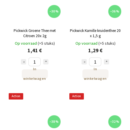
–30 %
–36 %
Pickwick Groene Thee met
Pickwick Kamille kruidenthee 20
Citroen 20x 2g
x 1,5 g
Op voorraad
(>5 stuks)
Op voorraad
(>5 stuks)
1,41 €
1,29 €
In
In
winkelwagen
winkelwagen
Action
Action
–38 %
–32 %