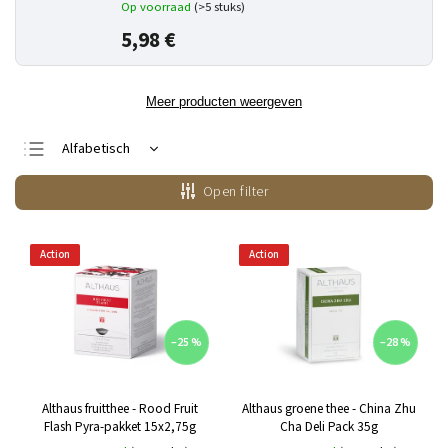
Op voorraad
(>5 stuks)
5,98 €
Meer producten weergeven
Alfabetisch
Minst duur
Open filter
Duurste
Bestsellers
Action
Action
–25 %
–28 %
Althaus fruitthee - Rood Fruit
Althaus groene thee - China Zhu
Flash Pyra-pakket 15x2,75g
Cha Deli Pack 35g