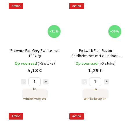
Action
Action
–31 %
–36 %
Pickwick Earl Grey Zwarte thee
Pickwick Fruit Fusion
100x 2g
Aardbeienthee met duindoorn
20x 1,75g
Op voorraad
(>5 stuks)
Op voorraad
(>5 stuks)
5,18 €
1,29 €
In
In
winkelwagen
winkelwagen
Action
Action