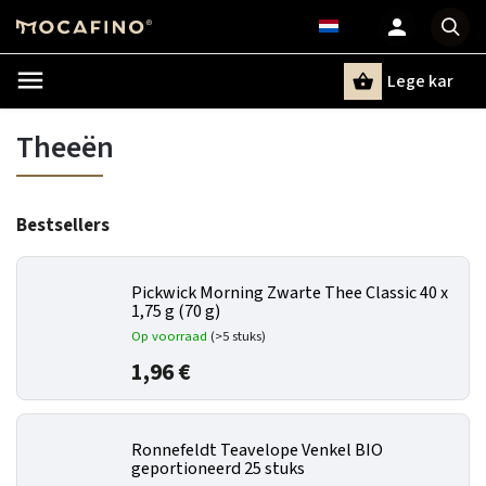
Lege kar
Zoeken
Theeën
Bestsellers
Pickwick Morning Zwarte Thee Classic 40 x
1,75 g (70 g)
Op voorraad
(>5 stuks)
1,96 €
Ronnefeldt Teavelope Venkel BIO
geportioneerd 25 stuks