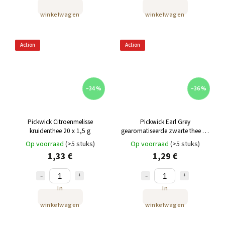
winkelwagen
winkelwagen
Action
Action
–34 %
–36 %
Pickwick Citroenmelisse
Pickwick Earl Grey
kruidenthee 20 x 1,5 g
gearomatiseerde zwarte thee 20
x 2g (40g)
Op voorraad
(>5 stuks)
Op voorraad
(>5 stuks)
1,33 €
1,29 €
In
In
winkelwagen
winkelwagen