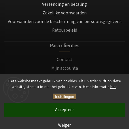
Verzending en betaling
Zakelijke voorwaarden
Voorwaarden voor de bescherming van persoonsgegevens
Retourbeleid
Para clientes
Contact
Mijn accounta
Registratie
Deze website maakt gebruik van cookies. Als u verder surft op deze
Login
website, stemt u in met het gebruik ervan. Meer informatie
hier
.
Instellingen
Copyright 2026
Mocafino.be
. Alle rechten voorbehouden.
Accepteer
Weiger