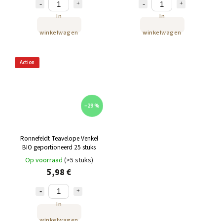
In
In
winkelwagen
winkelwagen
Action
–29 %
Ronnefeldt Teavelope Venkel
BIO geportioneerd 25 stuks
Op voorraad
(>5 stuks)
5,98 €
In
winkelwagen