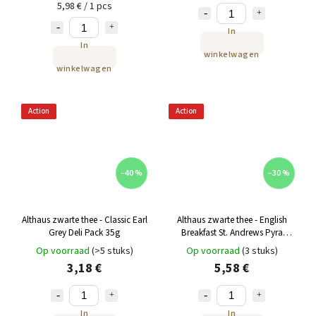
5,98 € / 1 pcs
In
In
winkelwagen
winkelwagen
Action
Action
–40 %
–30 %
Althaus zwarte thee - Classic Earl
Althaus zwarte thee - English
Grey Deli Pack 35g
Breakfast St. Andrews Pyra
Pack15x2.75g
Op voorraad
(>5 stuks)
Op voorraad
(3 stuks)
3,18 €
5,58 €
In
In