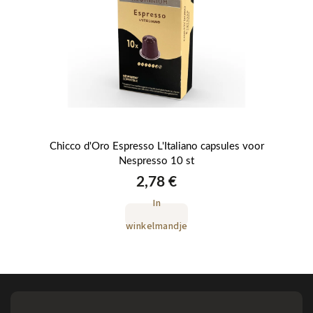
Chicco d'Oro Espresso L'Italiano capsules voor
Chi
Nespresso 10 st
2,78 €
In
winkelmandje