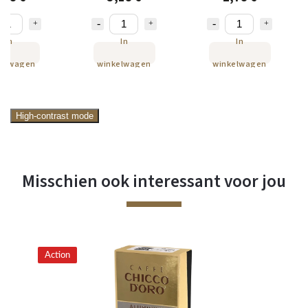
stuks
In
In
In
kelwagen
winkelwagen
winkelwagen
High-contrast mode
Misschien ook interessant voor jou
Action
Ac