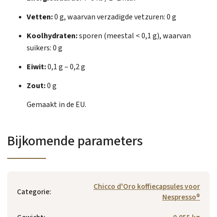
Vetten:
0 g, waarvan verzadigde vetzuren: 0 g
Koolhydraten:
sporen (meestal < 0,1 g), waarvan
suikers: 0 g
Eiwit:
0,1 g – 0,2 g
Zout:
0 g
Gemaakt in de EU.
Bijkomende parameters
Chicco d'Oro koffiecapsules voor
Categorie
:
Nespresso®