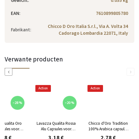
Gewicht
:
0.055 kg
EAN
:
7610899805780
Chicco D Oro Italia S.r.l., Via A. Volta 34
Fabrikant
:
Cadorago Lombardia 22071, Italy
Verwante producten
Previous
Next
Action
Action
–28 %
–20 %
 Qualita Oro
Lavazza Qualita Rossa
Chicco d'Oro Tradition
psules voor
Alu Capsules voor
100% Arabica capsules
esso 10 st
Nespresso 10 st
voor Nespresso, 10
,18 €
3,18 €
2,78 €