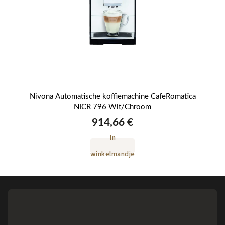
12
Nivona Automatische koffiemachine CafeRomatica
Ni
NICR 796 Wit/Chroom
914,66 €
In
winkelmandje