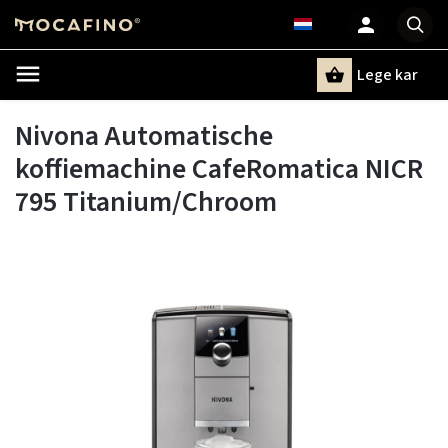
Lege kar
Zoeken
Nivona Automatische
koffiemachine CafeRomatica NICR
795 Titanium/Chroom