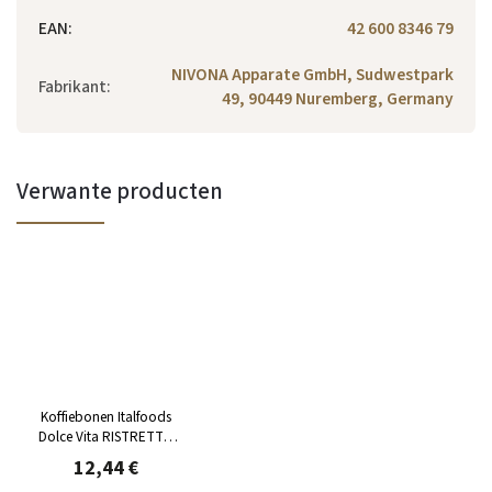
EAN
:
42 600 8346 79
NIVONA Apparate GmbH, Sudwestpark
Fabrikant
:
49, 90449 Nuremberg, Germany
Verwante producten
Koffiebonen Italfoods
Dolce Vita RISTRETTO
1kg
12,44 €