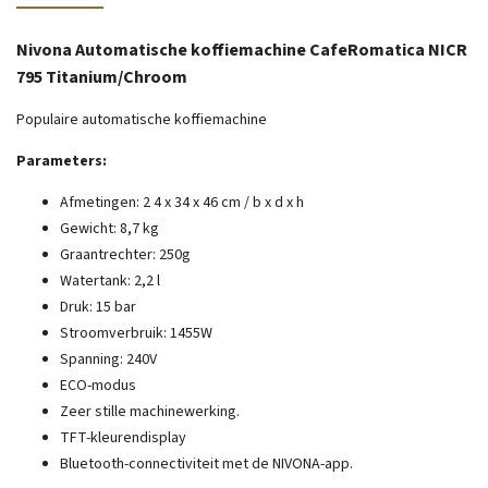
Nivona Automatische koffiemachine CafeRomatica NICR
795 Titanium/Chroom
Populaire automatische koffiemachine
Parameters:
Afmetingen:
2
4 x 34 x 46 cm / b x d x h
Gewicht: 8,7 kg
Graantrechter: 250g
Watertank: 2,2 l
Druk: 15 bar
Stroomverbruik: 1455W
Spanning: 240V
ECO-modus
Zeer stille machinewerking.
TFT-kleurendisplay
Bluetooth-connectiviteit met de NIVONA-app.