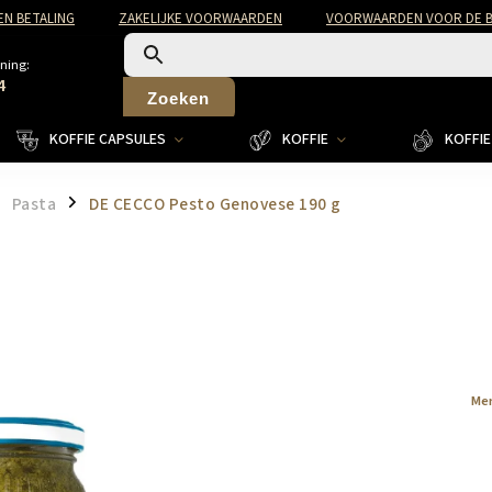
EN BETALING
ZAKELIJKE VOORWAARDEN
VOORWAARDEN VOOR DE B
ning:
4
Zoeken
KOFFIE CAPSULES
KOFFIE
KOFFIE 
Pasta
DE CECCO Pesto Genovese 190 g
/
Me