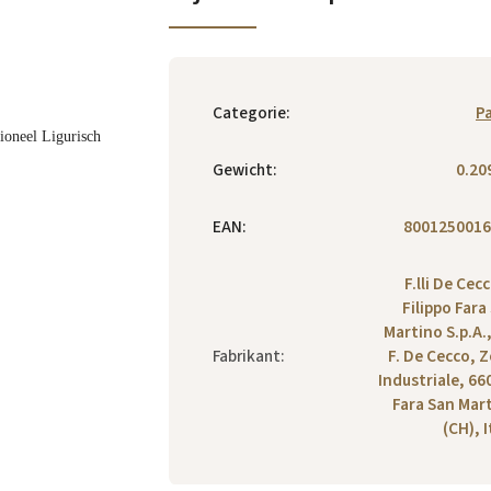
Categorie
:
P
tioneel Ligurisch
Gewicht
:
0.20
EAN
:
8001250016
F.lli De Cecc
Filippo Fara
Martino S.p.A.,
Fabrikant
:
F. De Cecco, 
Industriale, 66
Fara San Mar
(CH), I