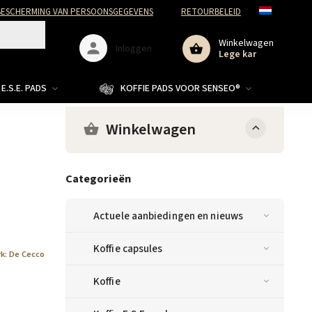
ESCHERMING VAN PERSOONSGEGEVENS
RETOURBELEID
Winkelwagen
Inloggen
Lege kar
E.S.E. PADS
KOFFIE PADS VOOR SENSEO®
Winkelwagen
Categorieën
Actuele aanbiedingen en nieuws
Koffie capsules
rk:
De Cecco
Koffie