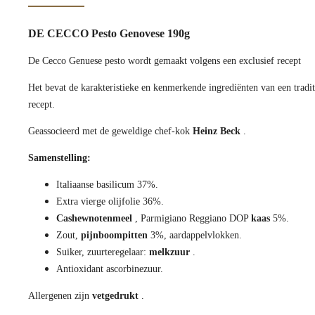
DE CECCO Pesto Genovese 190g
De Cecco Genuese pesto wordt gemaakt volgens een exclusief recept
Het bevat de karakteristieke en kenmerkende ingrediënten van een tradi
recept.
Geassocieerd met de geweldige chef-kok
Heinz
Beck
.
Samenstelling:
Italiaanse basilicum 37%.
Extra vierge olijfolie 36%.
Cashewnotenmeel
, Parmigiano Reggiano DOP
kaas
5%.
Zout,
pijnboompitten
3%, aardappelvlokken.
Suiker, zuurteregelaar:
melkzuur
.
Antioxidant ascorbinezuur.
Allergenen zijn
vetgedrukt
.