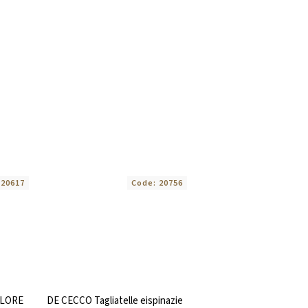
:
20617
Code:
20756
OLORE
DE CECCO Tagliatelle eispinazie