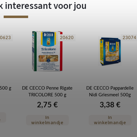
 interessant voor jou
0623
20620
23074
500 g
DE CECCO Penne Rigate
DE CECCO Pappardelle
TRICOLORE 500 g
Nidi Griesmeel 500g
2,75 €
3,38 €
In
In
e
winkelmandje
winkelmandje