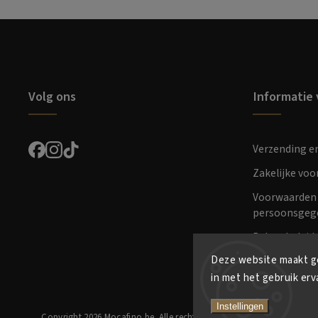
Volg ons
Informatie 
Verzending e
Zakelijke vo
Voorwaarden 
persoonsgeg
Retourbeleid
Deze website maakt ge
in met het gebruik erv
Instellingen
Copyright 2026
Mocafino.be
. Alle rechten voorbehouden.