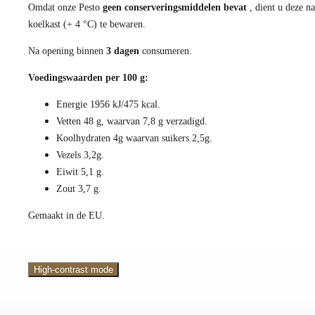
Omdat onze Pesto
geen conserveringsmiddelen bevat
, dient u deze n
koelkast (+ 4 °C) te bewaren.
Na opening binnen
3
dagen
consumeren.
Voedingswaarden per 100 g:
Energie 1956 kJ/475 kcal.
Vetten 48 g, waarvan 7,8 g verzadigd.
Koolhydraten 4g waarvan suikers 2,5g.
Vezels 3,2g.
Eiwit 5,1 g.
Zout 3,7 g.
Gemaakt in de EU.
High-contrast mode