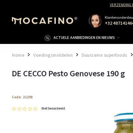
VERZENDING 
Klantenondersteu
+32 48714146
ACTUELE AANBIEDINGEN EN NIEUWS
Home
Voedingsmiddelen
Duurzame superfoods
/
/
/
DE CECCO Pesto Genovese 190 g
Code:
21209
Niet beoordeeld