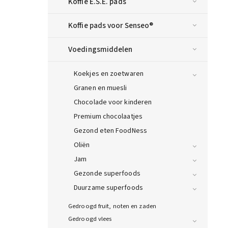
Koffie E.S.E. pads
Koffie pads voor Senseo®
Voedingsmiddelen
Koekjes en zoetwaren
Granen en muesli
Chocolade voor kinderen
Premium chocolaatjes
Gezond eten FoodNess
Oliën
Jam
Gezonde superfoods
Duurzame superfoods
Gedroogd fruit, noten en zaden
Gedroogd vlees