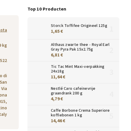
Top 10 Producten
Storck Toffifee Origineel 125g
asta
1,65 €
Althaus zwarte thee - Royal Earl
9 kg
Gray Pyra Pak 15x2.75g
6,81 €
522
Tic Tac Mint Maxi-verpakking
24x18g
o di
11,64 €
 San
 Via
Nestlé Caro cafeïnevrije
graandrank 200 g
Zona
4,79 €
015,
tino
Caffe Borbone Crema Superiore
taly
koffiebonen 1 kg
14,46 €