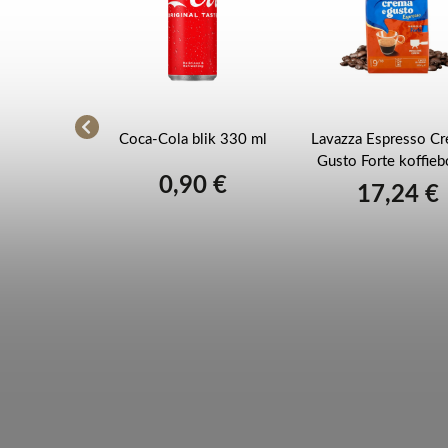
o Pumpkin
Coca-Cola blik 330 ml
Lavazza Espresso Cr
sules voor
Gusto Forte koffie
0,90 €
10 stuks
1kg
 €
17,24 €