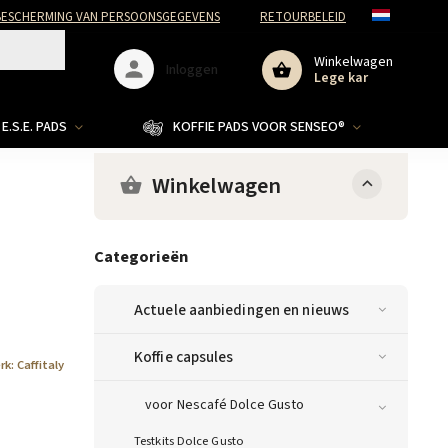
ESCHERMING VAN PERSOONSGEGEVENS
RETOURBELEID
Winkelwagen
Inloggen
Lege kar
E.S.E. PADS
KOFFIE PADS VOOR SENSEO®
Winkelwagen
Categorieën
Actuele aanbiedingen en nieuws
Koffie capsules
rk:
Caffitaly
voor Nescafé Dolce Gusto
Testkits Dolce Gusto