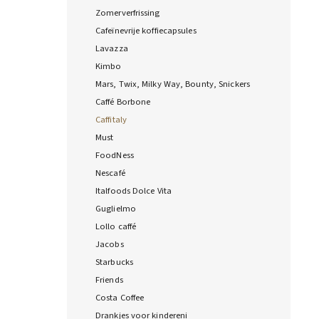
Zomerverfrissing
Cafeïnevrije koffiecapsules
Lavazza
Kimbo
Mars, Twix, Milky Way, Bounty, Snickers
Caffé Borbone
Caffitaly
Must
FoodNess
Nescafé
Italfoods Dolce Vita
Guglielmo
Lollo caffé
Jacobs
Starbucks
Friends
Costa Coffee
Drankjes voor kindereni