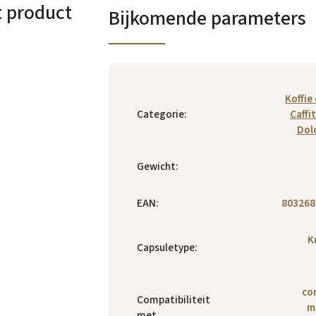
t product
Bijkomende parameters
Koffie
Categorie
:
Caffi
Dol
Gewicht
:
EAN
:
803268
K
Capsuletype
:
co
Compatibiliteit
m
met