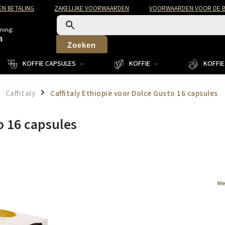
EN BETALING
ZAKELIJKE VOORWAARDEN
VOORWAARDEN VOOR DE B
ning:
4
Zoeken
KOFFIE CAPSULES
KOFFIE
KOFFIE 
Caffitaly
Caffitaly Ethiopië voor Dolce Gusto 16 capsules
/
o 16 capsules
Me