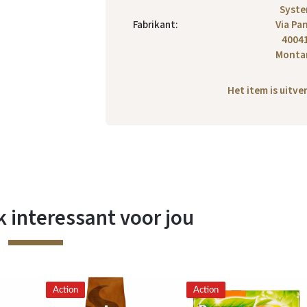
Syste
Fabrikant
:
Via Pan
4004
Montan
Het item is uitv
 interessant voor jou
Action
Action