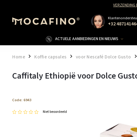
VERZENDING 
Klantenondersteu
+32 48714146
ACTUELE AANBIEDINGEN EN NIEUWS
Home
Koffie capsules
voor Nescafé Dolce Gusto
/
/
/
Caffitaly Ethiopië voor Dolce Gust
Code:
6943
Niet beoordeeld