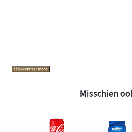
High-contrast mode
Misschien ook