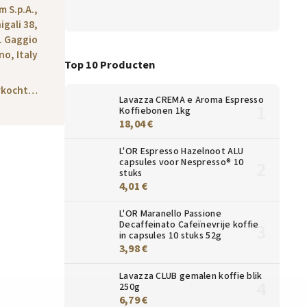
m S.p.A.,
igali 38,
1 Gaggio
o, Italy
Top 10 Producten
erkocht…
Lavazza CREMA e Aroma Espresso
Koffiebonen 1kg
18,04 €
L'OR Espresso Hazelnoot ALU
capsules voor Nespresso® 10
stuks
4,01 €
L'OR Maranello Passione
Decaffeinato Cafeïnevrije koffie
in capsules 10 stuks 52g
3,98 €
Lavazza CLUB gemalen koffie blik
250g
Action
Action
6,79 €