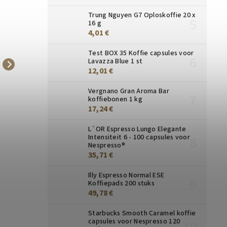
Trung Nguyen G7 Oploskoffie 20 x
16 g
4,01 €
Test BOX 35 Koffie capsules voor
Lavazza Blue 1 st
12,01 €
Lavazza Qualitá Oro
Illy Classico koffiebonen
koffiebonen 6 kg
250g 12 st
Vergnano Gran Aroma Bar
koffiebonen 1 kg
153,62 €
96,65 €
17,24 €
122,44 €
85,49 €
L´OR Espresso Lungo Elegante
Intensiteit 6 - 100 capsules voor
Nespresso®
35,71 €
Illy Espresso Normal ESE
Koffiepads 200 stuks
49,78 €
Starbucks Smooth Caramel koffie
capsules voor Nespresso 120