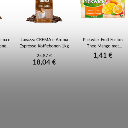
ema e
Lavazza CREMA e Aroma
Pickwick Fruit Fusion
bonen
Espresso Koffiebonen 1kg
Thee Mango met
Sinaasappel 20x 1.75g
1,41 €
25,87 €
18,04 €