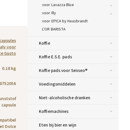
voor Lavazza Blue
voor Illy
voor EPICA by Hausbrandt
L'OR BARISTA
 capsules
Koffie
taly voor
ce Gusto
Koffie E.S.E. pads
0.18 kg
Koffie pads voor Senseo®
0752056
Voedingsmiddelen
Niet-alcoholische dranken
unststof
capsule
Koffiemachines
mpatibel
Eten bij bier en wijn
et Dolce