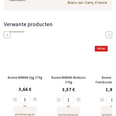
Biars-sur-Cere, France
Verwante producten
Previous
Next
Action
Bonne MAMAN Vijg 370g
Bonne MAMAN Abrikoos
Bonne M
370g
Frambozentaar
g
3,66 €
3,57 €
1,96
In
In
In
winkelwagen
winkelwagen
winkelw