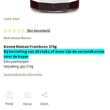
Code:
6315
Niet beoordeeld
Merk:
Bonne Maman
Bonne Maman Framboos 370g
Bij bestelling van 20 stuks of meer zijn de verzendkosten
voor de koper
Extra premiumjam
Verpakking: glas 370g
Gedetailleerde informatie
Vraag
Kijk op
Delen