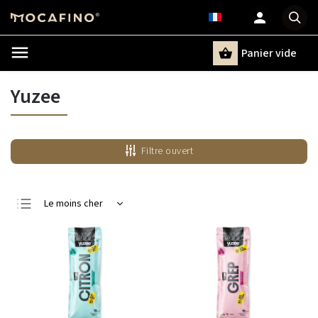
Panier vide
Recherche
Yuzee
Filtre ouvert
Le moins cher
Le plus cher
Bestsellers
Alphabétiquement