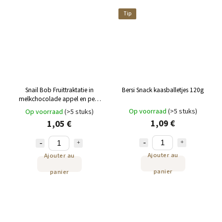
Tip
Snail Bob Fruittraktatie in
Bersi Snack kaasballetjes 120g
melkchocolade appel en peer
30 g
Op voorraad
(>5 stuks)
Op voorraad
(>5 stuks)
1,09 €
1,05 €
Ajouter au
Ajouter au
panier
panier