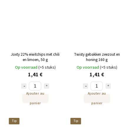
Joxty 22% eiwitchips met chili
Twisty gebakken zeezout en
en limoen, 50 g
honing 160 g
Op voorraad
(>5 stuks)
Op voorraad
(>5 stuks)
1,41 €
1,41 €
Ajouter au
Ajouter au
panier
panier
Tip
Tip