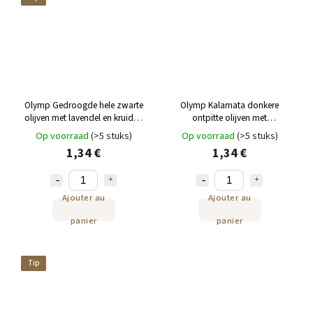
Olymp Gedroogde hele zwarte
Olymp Kalamata donkere
olijven met lavendel en kruiden
ontpitte olijven met
70g
sinaasappelschil en kruiden 70g
Op voorraad
(>5 stuks)
Op voorraad
(>5 stuks)
1,34 €
1,34 €
Ajouter au
Ajouter au
panier
panier
Tip