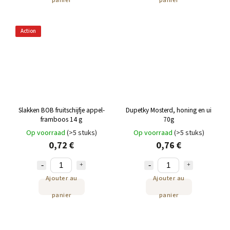
panier
panier
Action
Slakken BOB fruitschijfje appel-
Dupetky Mosterd, honing en ui
framboos 14 g
70g
Op voorraad
(>5 stuks)
Op voorraad
(>5 stuks)
0,72 €
0,76 €
Ajouter au
Ajouter au
panier
panier