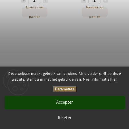
Ajouter au
Ajouter au
panier
panier
Deze website maakt gebruik van cookies. Als u verder surft op deze
Samyang Buldak Hete Kip
Samyang Buldak ramen
website, stemt u in met het gebruik ervan. Meer informatie
hier
.
Ramen 140g
Carbonara CUP 80 g
Paramètres
Op voorraad
(>5 stuks)
Op voorraad
(>5 stuks)
1,57 €
1,57 €
Accepter
Ajouter au
Ajouter au
Rejeter
panier
panier