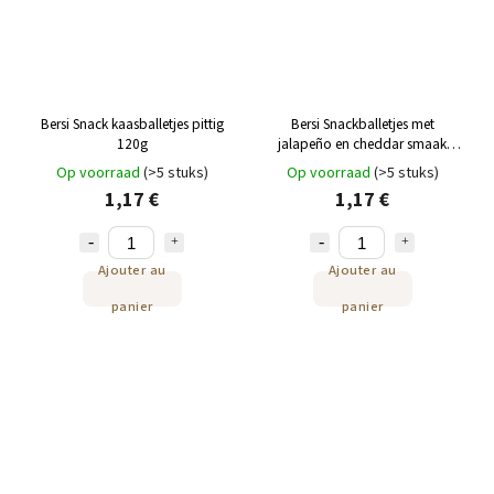
Bersi Snack kaasballetjes pittig
Bersi Snackballetjes met
120g
jalapeño en cheddar smaak
120g
Op voorraad
(>5 stuks)
Op voorraad
(>5 stuks)
1,17 €
1,17 €
Ajouter au
Ajouter au
panier
panier