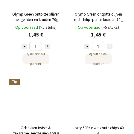
Olymp Green ontpitte olijven
Olymp Green ontpitte olijven
met gember en kruiden 70g
met chilipeper en kruiden 70g
Op voorraad
(>5 stuks)
Op voorraad
(>5 stuks)
1,45 €
1,45 €
Ajouter au
Ajouter au
panier
panier
Tip
Gebakken twists &
Joxty 50% eiwit zoute chips 40
gekarameliseerde uien 160 g
g