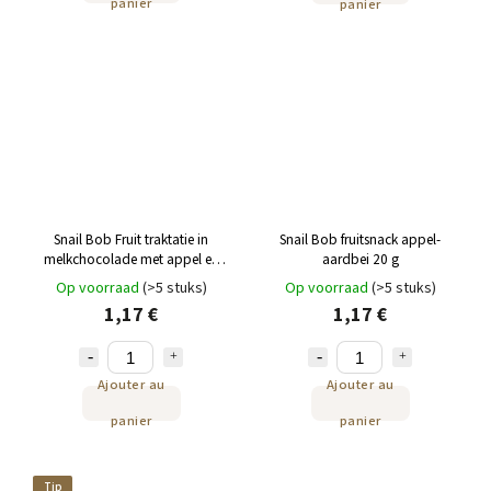
panier
panier
Snail Bob Fruit traktatie in
Snail Bob fruitsnack appel-
melkchocolade met appel en
aardbei 20 g
aardbei 30 g
Op voorraad
(>5 stuks)
Op voorraad
(>5 stuks)
1,17 €
1,17 €
Ajouter au
Ajouter au
panier
panier
Tip