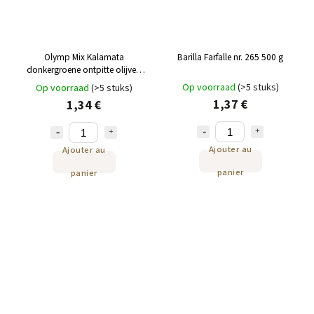
Olymp Mix Kalamata
Barilla Farfalle nr. 265 500 g
donkergroene ontpitte olijven
met kruiden 70 g
Op voorraad
(>5 stuks)
Op voorraad
(>5 stuks)
1,37 €
1,34 €
Ajouter au
Ajouter au
panier
panier